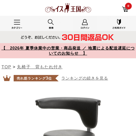
室内で使用した100-SNC019BK レビュー 2WAY メディカルチェア ビニールレザー張り ブラック 【イス王国】
0
【 2026年 夏季休業中の営業・商品発送 ／ 地震による配送遅延につ
いてのお知らせ 】
TOP
>
丸椅子 背もたれ付き
3
ランキングの続きを見る
売れ筋ランキング
位
Prev