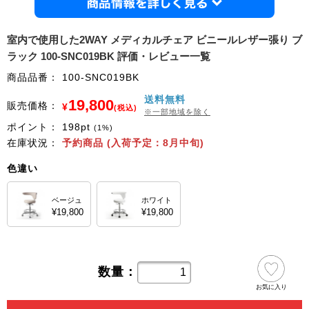
商品情
室内で使用した2WAY メディカルチェア ビニールレザー張り ブ
ラック 100-SNC019BK 評価・レビュー一覧
商品品番：
100-SNC019BK
送料無料
19,800
販売価格：
¥
(税込)
※一部地域を除く
ポイント：
198
pt
(1%)
在庫状況：
予約商品 (入荷予定：8月中旬)
色違い
ベージュ
ホワイト
¥19,800
¥19,800
数量：
お気に入り