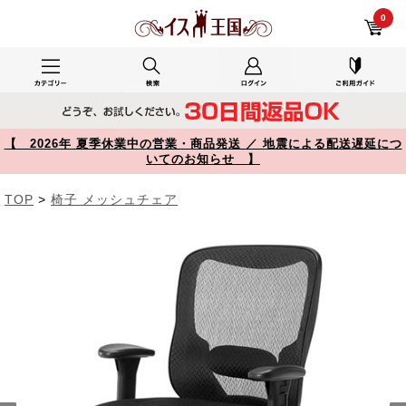
YK-SNCM001 レビュー 頑丈メッシュチェア 耐荷重200kg ロッキング ランバーサポート アームレスト付き ブラック 150-SNCM001 【イス王国】
0
【 2026年 夏季休業中の営業・商品発送 ／ 地震による配送遅延につ
いてのお知らせ 】
TOP
>
椅子 メッシュチェア
Prev