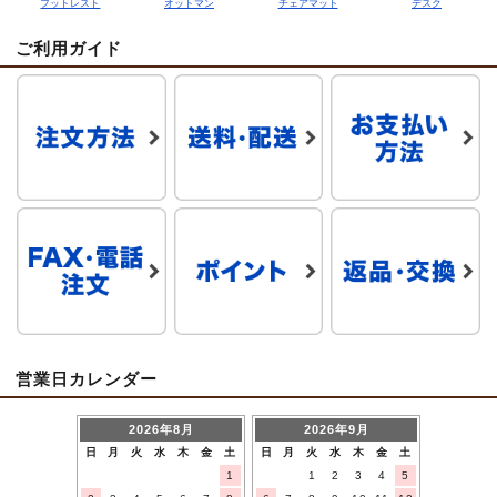
フットレスト
オットマン
チェアマット
デスク
ご利用ガイド
営業日カレンダー
2026年8月
2026年9月
日
月
火
水
木
金
土
日
月
火
水
木
金
土
1
1
2
3
4
5