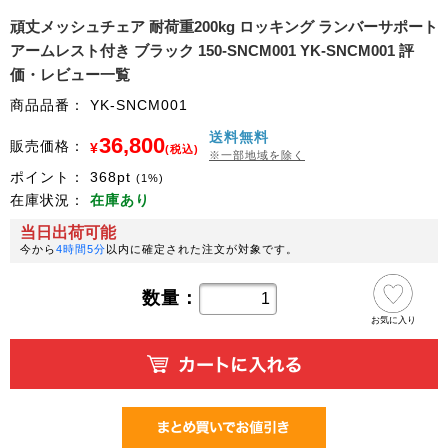
頑丈メッシュチェア 耐荷重200kg ロッキング ランバーサポート
アームレスト付き ブラック 150-SNCM001 YK-SNCM001 評
価・レビュー一覧
商品品番：
YK-SNCM001
送料無料
36,800
販売価格：
¥
(税込)
※一部地域を除く
ポイント：
368
pt
(1%)
在庫状況：
在庫あり
当日出荷可能
今から
4時間5分
以内に確定された注文が対象です。
数量：
お気に入り