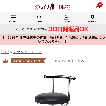
150-SNCH008BK レビュー キッチンチェア PVCレザー生地 キャスター 固定脚 足置きリング付き ブラック 【イス王国】
0
【 2026年 夏季休業中の営業・商品発送 ／ 地震による配送遅延につ
いてのお知らせ 】
TOP
>
カウンターチェア
3
ランキングの続きを見る
売れ筋ランキング
位
Prev