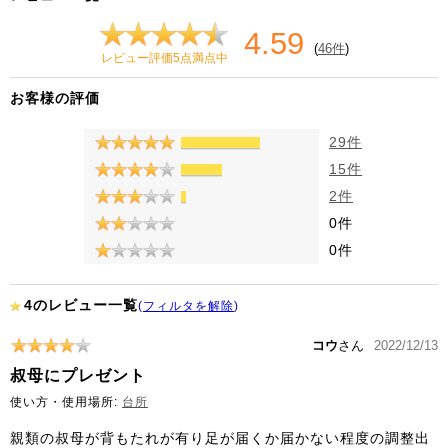
4.59
(
46件
)
レビュー評価5点満点中
お客様の評価
29件
15件
2件
0件
0件
4のレビュー一覧
(
フィルタを解除
)
コウ
さん
2022/12/13
叔母にプレゼント
使い方・使用場所:
台所
親類の叔母が背もたれが有り足が届くか届かない程度の調整出