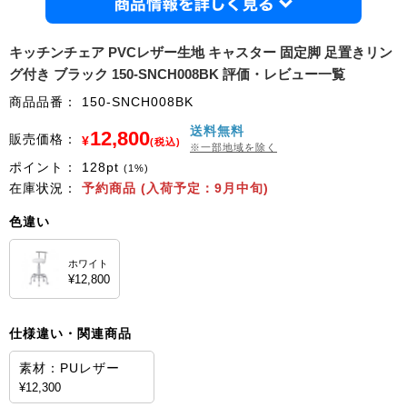
商品情
キッチンチェア PVCレザー生地 キャスター 固定脚 足置きリン
グ付き ブラック 150-SNCH008BK 評価・レビュー一覧
商品品番：
150-SNCH008BK
送料無料
12,800
販売価格：
¥
(税込)
※一部地域を除く
ポイント：
128
pt
(1%)
在庫状況：
予約商品 (入荷予定：9月中旬)
色違い
ホワイト
¥12,800
仕様違い・関連商品
素材：PUレザー
¥12,300