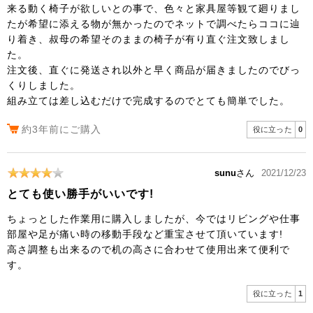
来る動く椅子が欲しいとの事で、色々と家具屋等観て廻りまし
たが希望に添える物が無かったのでネットで調べたらココに辿
り着き、叔母の希望そのままの椅子が有り直ぐ注文致しまし
た。
注文後、直ぐに発送され以外と早く商品が届きましたのでびっ
くりしました。
組み立ては差し込むだけで完成するのでとても簡単でした。
約3年前にご購入
役に立った
0
sunu
さん
2021/12/23
とても使い勝手がいいです!
ちょっとした作業用に購入しましたが、今ではリビングや仕事
部屋や足が痛い時の移動手段など重宝させて頂いています!
高さ調整も出来るので机の高さに合わせて使用出来て便利で
す。
役に立った
1