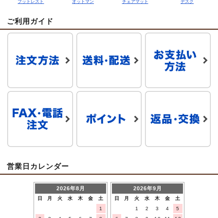
フットレスト
オットマン
チェアマット
デスク
ご利用ガイド
営業日カレンダー
2026年8月
2026年9月
日
月
火
水
木
金
土
日
月
火
水
木
金
土
1
1
2
3
4
5