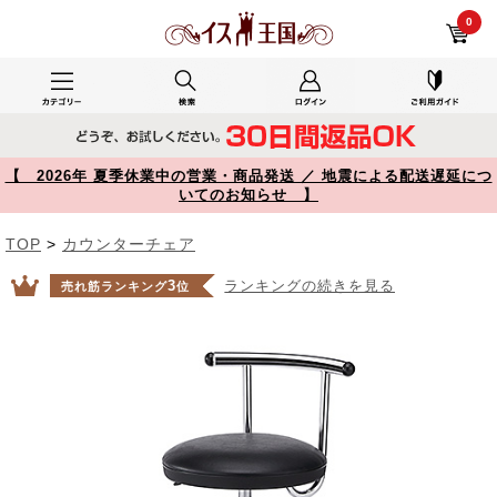
台所で使用した150-SNCH008BK レビュー キッチンチェア PVCレザー生地 キャスター 固定脚 足置きリング付き ブラック 【イス王国】
0
【 2026年 夏季休業中の営業・商品発送 ／ 地震による配送遅延につ
いてのお知らせ 】
TOP
>
カウンターチェア
3
ランキングの続きを見る
売れ筋ランキング
位
Prev