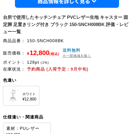
商品情
台所で使用したキッチンチェア PVCレザー生地 キャスター 固
定脚 足置きリング付き ブラック 150-SNCH008BK 評価・レビ
ュー一覧
商品品番：
150-SNCH008BK
送料無料
12,800
販売価格：
¥
(税込)
※一部地域を除く
ポイント：
128
pt
(1%)
在庫状況：
予約商品 (入荷予定：9月中旬)
色違い
ホワイト
¥12,800
仕様違い・関連商品
素材：PUレザー