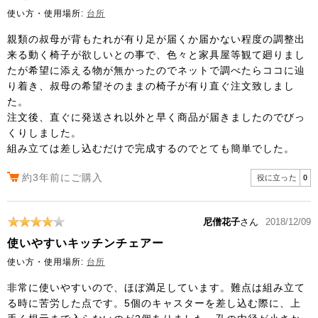
使い方・使用場所:
台所
親類の叔母が背もたれが有り足が届くか届かない程度の調整出
来る動く椅子が欲しいとの事で、色々と家具屋等観て廻りまし
たが希望に添える物が無かったのでネットで調べたらココに辿
り着き、叔母の希望そのままの椅子が有り直ぐ注文致しまし
た。
注文後、直ぐに発送され以外と早く商品が届きましたのでびっ
くりしました。
組み立ては差し込むだけで完成するのでとても簡単でした。
約3年前にご購入
役に立った
0
尼僧花子
さん
2018/12/09
使いやすいキッチンチェアー
使い方・使用場所:
台所
非常に使いやすいので、ほぼ満足しています。難点は組み立て
る時に苦労した点です。5個のキャスターを差し込む際に、上