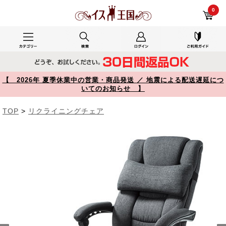
YK-SNC121 レビュー 【寝られる椅子】リクライニングチェア オットマン内蔵 ファブリック 布張り ヘッドレスト ランバーサポート 無段階160°リクライニング 150-SNC121 【イス王国】
0
【 2026年 夏季休業中の営業・商品発送 ／ 地震による配送遅延につ
いてのお知らせ 】
TOP
>
リクライニングチェア
Prev