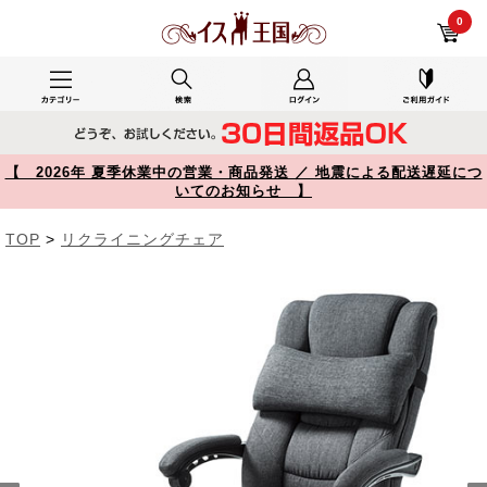
YK-SNC121 レビュー 【寝られる椅子】リクライニングチェア オットマン内蔵 ファブリック 布張り ヘッドレスト ランバーサポート 無段階160°リクライニング 150-SNC121 【イス王国】
0
【 2026年 夏季休業中の営業・商品発送 ／ 地震による配送遅延につ
いてのお知らせ 】
TOP
>
リクライニングチェア
Prev