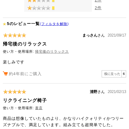
2件
5のレビュー一覧
(
フィルタを解除
)
まっさん
さん
2021/09/17
帰宅後のリラックス
使い方・使用場所:
帰宅後のリラックス
楽しみです
約4年前にご購入
役に立った
6
清野
さん
2021/02/13
リクライニング椅子
使い方・使用場所:
書斎
商品は想像していたものより、かなりハイクォリティかつリー
ズナブルで、満足しています。組み立ても超簡単でした。