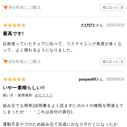
約5年前にご購入
役に立った
2
たびびと
さん
2020/10/19
最高です!
以前使っていたチェアに比べて、リクライニング角度が多くな
って、よく寝れるようになりました。
約5年前にご購入
役に立った
1
paopao69
さん
2020/08/26
いやー素晴らしい!!
使い方・使用場所:
会社デスク
組み立ても簡単(説明書をよく読まずにボルトの種類を間違えて
しまったが・・・これは自分の責任)。
運動不足デブのため組み立て完成にかなり汗だくになったが、