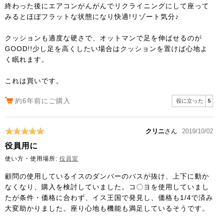
終わった後にエアコンがんがんでリクライニングにして座って
みるとほぼフラットな状態になり快適!リゾート気分♪
クッションも適度な硬さで、オットマンで足を伸ばせるのが
GOOD!!少し足を高くしたい場合はクッションを置けば心地よ
く眠れます。
これは買いです。
約6年前にご購入
役に立った
5
クリニ
さん
2019/10/02
役員用に
使い方・使用場所:
役員室
顧問の使用しているイスのダンバーのバスが抜け、上下に動か
なくなり、購入を検討していました。コ〇ヨを使用していまし
たが条件・価格に合わず、イス王国で発見し、価格も1/4で済み
大変助かりました。座り心地も機能も満足しているそうです。