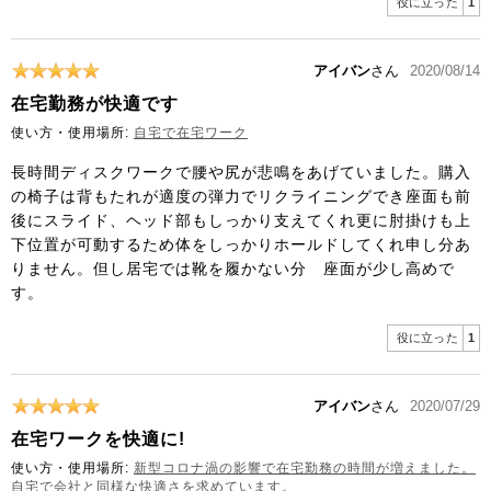
役に立った
1
アイバン
さん
2020/08/14
在宅勤務が快適です
使い方・使用場所:
自宅で在宅ワーク
長時間ディスクワークで腰や尻が悲鳴をあげていました。購入
の椅子は背もたれが適度の弾力でリクライニングでき座面も前
後にスライド、ヘッド部もしっかり支えてくれ更に肘掛けも上
下位置が可動するため体をしっかりホールドしてくれ申し分あ
りません。但し居宅では靴を履かない分 座面が少し高めで
す。
役に立った
1
アイバン
さん
2020/07/29
在宅ワークを快適に!
使い方・使用場所:
新型コロナ渦の影響で在宅勤務の時間が増えました。
自宅で会社と同様な快適さを求めています。