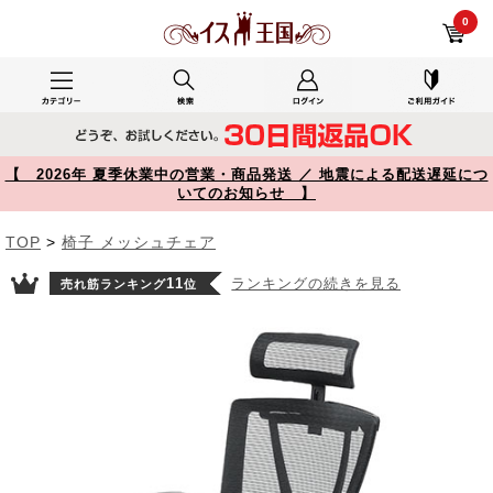
150-SNCM010 レビュー メッシュチェア 2点可動ロッキング ハイバック 座面前後スライド ブラック 【イス王国】
0
【 2026年 夏季休業中の営業・商品発送 ／ 地震による配送遅延につ
いてのお知らせ 】
TOP
>
椅子 メッシュチェア
11
ランキングの続きを見る
売れ筋ランキング
位
Prev