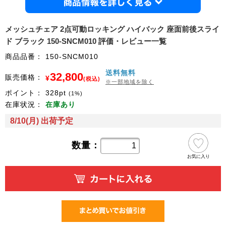
商品情
メッシュチェア 2点可動ロッキング ハイバック 座面前後スライ
ド ブラック 150-SNCM010 評価・レビュー一覧
商品品番：
150-SNCM010
送料無料
32,800
販売価格：
¥
(税込)
※一部地域を除く
ポイント：
328
pt
(1%)
在庫状況：
在庫あり
8/10(月) 出荷予定
数量：
お気に入り