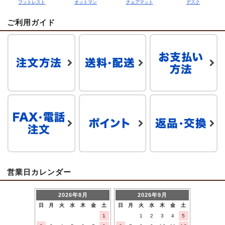
フットレスト
オットマン
チェアマット
デスク
ご利用ガイド
営業日カレンダー
2026年8月
2026年9月
日
月
火
水
木
金
土
日
月
火
水
木
金
土
1
1
2
3
4
5