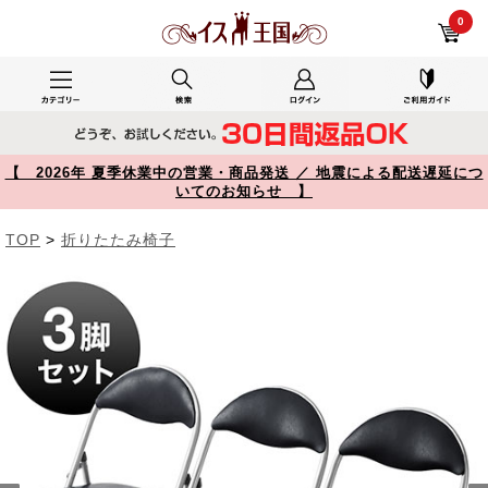
150-SNC122BK レビュー 折りたたみイス ビニール張り座面 ブラック 3脚セット パイプ椅子 【イス王国】
0
【 2026年 夏季休業中の営業・商品発送 ／ 地震による配送遅延につ
いてのお知らせ 】
TOP
>
折りたたみ椅子
Prev