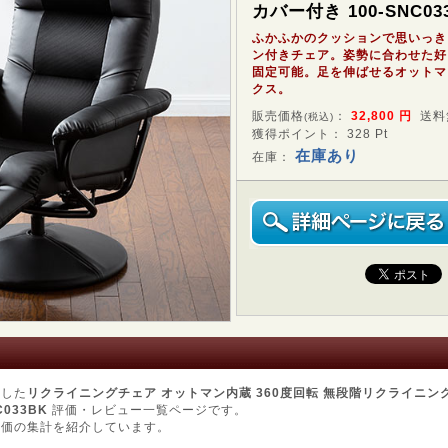
カバー付き 100-SNC03
ふかふかのクッションで思いっき
ン付きチェア。姿勢に合わせた好
固定可能。足を伸ばせるオットマ
クス。
販売価格
：
32,800
円
送料
(税込)
獲得ポイント： 328 Pt
在庫あり
在庫：
用した
リクライニングチェア オットマン内蔵 360度回転 無段階リクライニン
C033BK
評価・レビュー一覧ページです。
評価の集計を紹介しています。