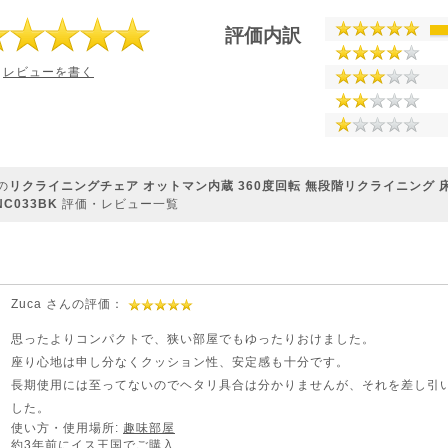
評価内訳
レビューを書く
の
リクライニングチェア オットマン内蔵 360度回転 無段階リクライニング
NC033BK
評価・レビュー一覧
Zuca さんの評価：
思ったよりコンパクトで、狭い部屋でもゆったりおけました。
座り心地は申し分なくクッション性、安定感も十分です。
長期使用には至ってないのでヘタリ具合は分かりませんが、それを差し引
した。
使い方・使用場所:
趣味部屋
約3年前にイス王国でご購入