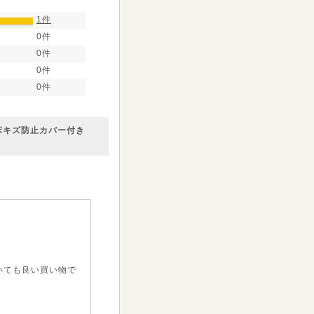
1件
0件
0件
0件
0件
 床キズ防止カバー付き
いても良い買い物で