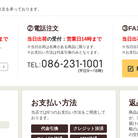
注文を承っております。
②電話注文
③FA
まで
当日出荷
の受付：
営業日14時まで
当日出
。
※当日出荷は在庫がある商品に限ります。
※当日出
※お支払い方法は代金引換のみとなります。
※お支払
れ
お支払い方法
返
。
当店では6つのお支払い方法をご用意して
商品
おります。
が、
届け
代金引換
クレジット決済
載の
の交