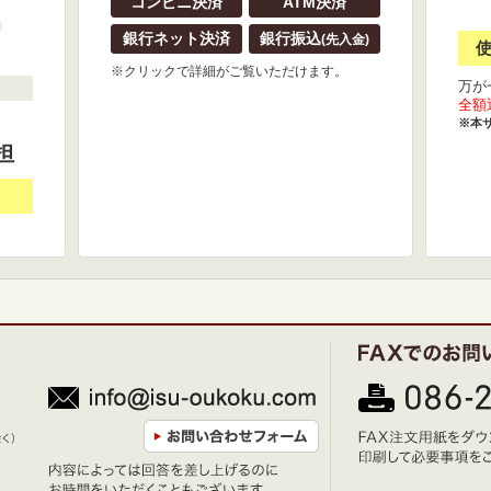
コンビニ決済
ATM決済
』
銀行ネット決済
銀行振込
(先入金)
※クリックで詳細がご覧いただけます。
万が
全額
※本
担