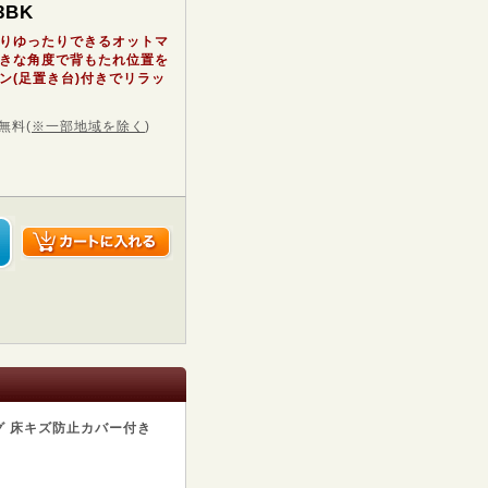
3BK
りゆったりできるオットマ
きな角度で背もたれ位置を
ン(足置き台)付きでリラッ
無料
(
※一部地域を除く
)
グ 床キズ防止カバー付き