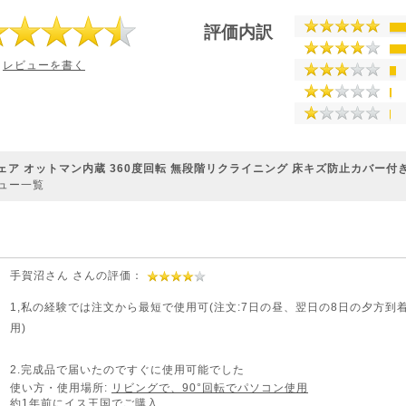
評価内訳
レビューを書く
ア オットマン内蔵 360度回転 無段階リクライニング 床キズ防止カバー付き 100
ュー一覧
手賀沼さん さんの評価：
1,私の経験では注文から最短で使用可(注文:7日の昼、翌日の8日の夕方到
用)
2.完成品で届いたのですぐに使用可能でした
使い方・使用場所:
リビングで、90°回転でパソコン使用
約1年前にイス王国でご購入