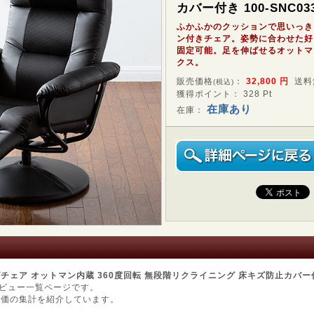
カバー付き 100-SNC03
ふかふかのクッションで思いっき
ン付きチェア。姿勢に合わせた好
固定可能。足を伸ばせるオットマ
クス。
販売価格
：
32,800
円
送料
(税込)
獲得ポイント： 328 Pt
在庫あり
在庫：
ェア オットマン内蔵 360度回転 無段階リクライニング 床キズ防止カバー付き 
ビュー一覧ページです。
評価の集計を紹介しています。