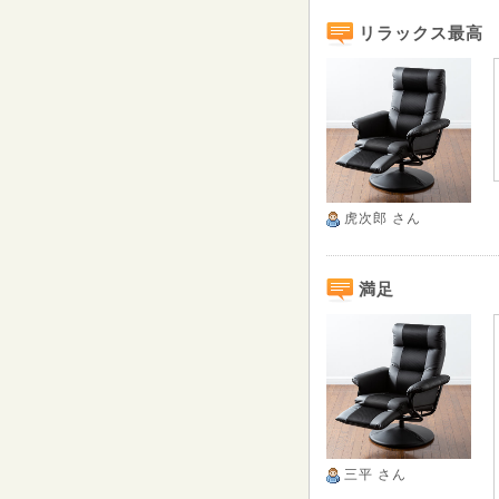
リラックス最高
虎次郎
さん
満足
三平
さん