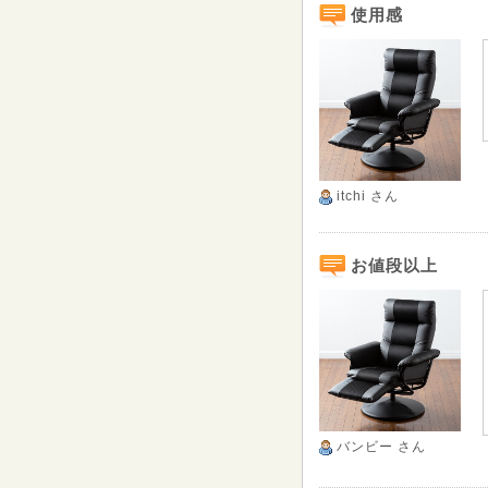
使用感
itchi
さん
お値段以上
バンビー
さん