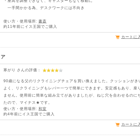
・座高を調整できなく、キャスターもなく移動に
一手間かかる為、デスクワークには不向き
使い方・使用場所:
書斎
約11年前にイス王国でご購入
カートに
ェア
寒がり さんの評価：
90歳になる父のリクライニングチェアを買い換えました。クッションがき
よく、リクライニングもレバー一つで簡単にできます。安定感もあり、座
ません。使用前に簡単な組み立てがありましたが、ねじ穴を合わせるのに
たので、マイナス★です。
使い方・使用場所:
和室
約4年前にイス王国でご購入
カートに