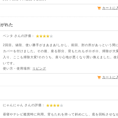
カートに
剥がれた
ベンタ さんの評価：
2回目。値段、使い勝手がまあまあ!しかし、前回、肘の所があっという間
カバーを付けました。その後、座る部分、背もたれもボロボロ、掃除が大変
入り、ここも掃除大変!そのうち、座り心地が悪くなり買い換えました。改
いです。
使い方・使用場所:
リビング
カートに
にゃんにゃん さんの評価：
昼寝やテレビ鑑賞時に利用。背もたれを持って斜めにし、底を回転させな