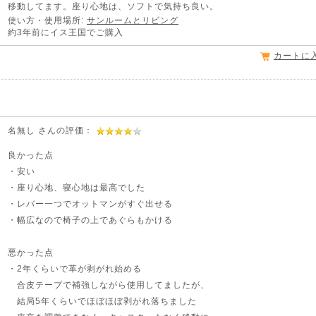
移動してます。座り心地は、ソフトで気持ち良い。
使い方・使用場所:
サンルームとリビング
約3年前にイス王国でご購入
カートに
名無し さんの評価：
良かった点
・安い
・座り心地、寝心地は最高でした
・レバー一つでオットマンがすぐ出せる
・幅広なので椅子の上であぐらもかける
悪かった点
・2年くらいで革が剥がれ始める
合皮テープで補強しながら使用してましたが、
結局5年くらいでほぼほぼ剥がれ落ちました