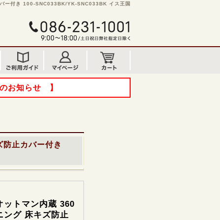
 100-SNC033BK/YK-SNC033BK イス王国
てのお知らせ 】
キズ防止カバー付き
ットマン内蔵 360
ニング 床キズ防止