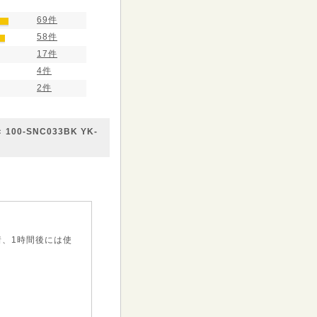
69件
58件
17件
4件
2件
-SNC033BK YK-
着、1時間後には使