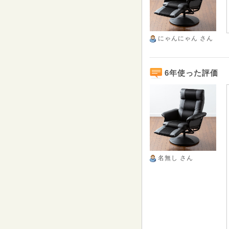
にゃんにゃん
さん
6年使った評価
名無し
さん