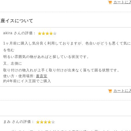
カートに
座イスについて
akira さんの評価：
1ヶ月前に購入し気分良く利用しておりますが、色合いがどうも悪くて気
を包む
明るい雰囲気の物があればと探している状況です。
又、左側に
取り付けの物入れが上手く取り付けが出来なく落ちて困る状態です。
使い方・使用場所:
書斎室
約4年前にイス王国でご購入
カートに
まみ さんの評価：