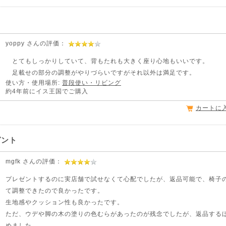
。
yoppy さんの評価：
とてもしっかりしていて、背もたれも大きく座り心地もいいです。
足載せの部分の調整がやりづらいですがそれ以外は満足です。
使い方・使用場所:
普段使い・リビング
約4年前にイス王国でご購入
カートに
ゼント
mgfk さんの評価：
プレゼントするのに実店舗で試せなくて心配でしたが、返品可能で、椅子
て調整できたので良かったです。
生地感やクッション性も良かったです。
ただ、ウデや脚の木の塗りの色むらがあったのが残念でしたが、返品する
めました。