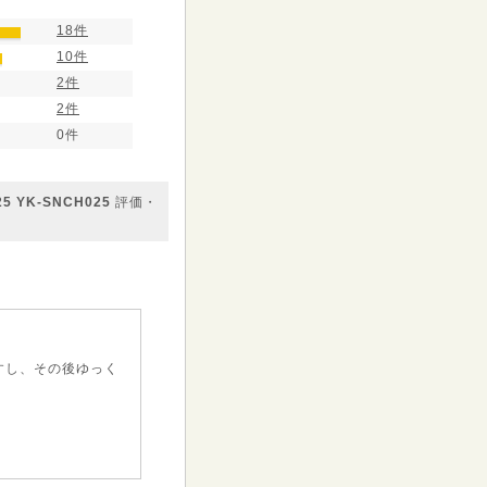
18件
10件
2件
2件
0件
YK-SNCH025
評価・
すし、その後ゆっく