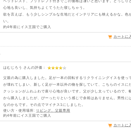
ヘッドレスト、フットレフト付きでこの価格は凄いと思います。どっしり
心地も良いし、気持ちよくてうたた寝しちゃう。
欲を言えば、もう少しシンプルな生地だとインテリアにも映えるかな。色
い。
約4年前にイス王国でご購入
カートに
す
はむじろう さんの評価：
父親の為に購入しました。足が一本の回転するリクライニングイスを使っ
が壊れてしまい、新しく足が一本以外の物を探していて、こちらのイスに
クッションがふわふわで座り心地が良いです。父が少し太っているので、
から購入しましたが、ぴーったりという感じで余裕はありません。男性に
なのかもです。その点でマイナス1にしました。
使い方・使用場所:
リビング、父親専用
約4年前にイス王国でご購入
カートに