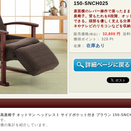
150-SNCH025
座面横のレバー操作で座ったまま
座椅子。背もたれを8段階、オッ
できる。頭部を優しく支える分厚
ネやテレビのリモコンなどを収納
販売価格
：
32,800
円
送料
(税込)
獲得ポイント： 328 Pt
在庫あり
在庫：
座椅子 オットマン ヘッドレスト サイドポケット付き ブラウン 150-SNCH02
です。
評価の集計を紹介しています。