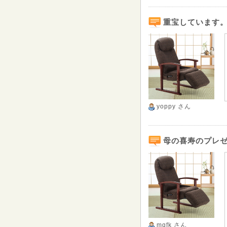
重宝しています
yoppy
さん
母の喜寿のプレ
mgfk
さん