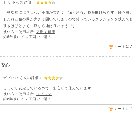
トモ さんの評価：
小柄な母にはちょっと座面が大きく、深く座ると膝を曲げられず、膝を曲
もたれと腰の間が大きく開いてしまうので持っているクッションを挟んで
硬さはほどよく、座り心地は良いそうです。
使い方・使用場所:
居間で母用
約6年前にイス王国でご購入
カートに
で安心
デブパパ さんの評価：
しっかり安定しているので、安心して使えています
使い方・使用場所:
リビング
約6年前にイス王国でご購入
カートに