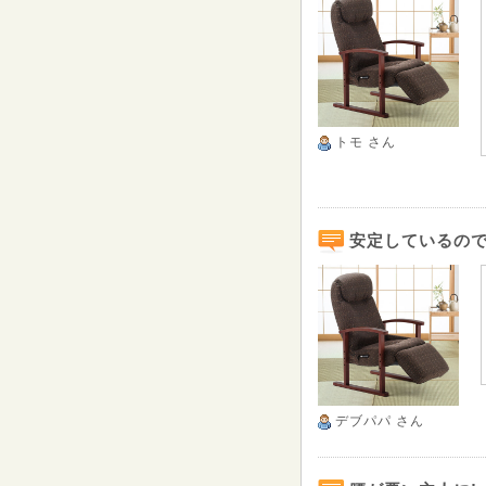
トモ
さん
安定しているの
デブパパ
さん