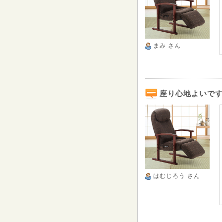
まみ
さん
座り心地よいで
はむじろう
さん