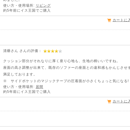
使い方・使用場所:
リビング
約5年前にイス王国でご購入
カートに
清爺さん さんの評価：
クッション部分がそれなりに厚く座り心地も、生地の柄いいですね。
座面の高さ調整が出来て、既存のソファーの座面との違和感もかんじさせ
満足しております。
※ サイドポケットのマジックテープの圧着面が小さくちょっと気になる!
使い方・使用場所:
居間
約5年前にイス王国でご購入
カートに