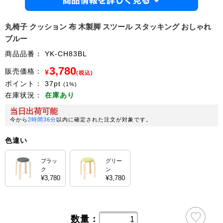
商品情
丸椅子 クッション 布 木製脚 スツール スタッキング おしゃれ
ブルー
商品品番：
YK-CH83BL
3,780
販売価格：
¥
(税込)
ポイント：
37
pt
(1%)
在庫状況：
在庫あり
当日出荷可能
今から
2時間36分
以内に確定された注文が対象です。
色違い
ブラッ
グリー
ク
ン
¥3,780
¥3,780
数量：