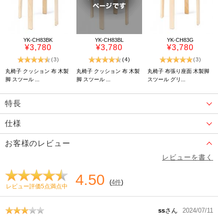
YK-CH83BK
YK-CH83BL
YK-CH83G
¥3,780
¥3,780
¥3,780
(3)
(4)
(3)
丸椅子 クッション 布 木製
丸椅子 クッション 布 木製
丸椅子 布張り座面 木製脚
脚 スツール ...
脚 スツール ...
スツール グリ...
特長
仕様
お客様のレビュー
レビューを書く
4.50
(
4件
)
レビュー評価5点満点中
ss
さん
2024/07/11