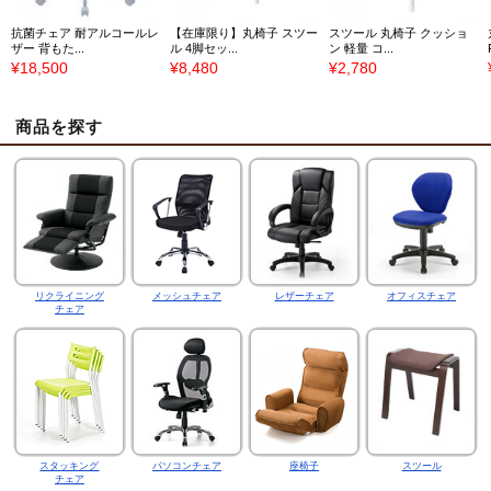
抗菌チェア 耐アルコールレ
【在庫限り】丸椅子 スツー
スツール 丸椅子 クッショ
ザー 背もた...
ル 4脚セッ...
ン 軽量 コ...
¥18,500
¥8,480
¥2,780
商品を探す
リクライニング
メッシュチェア
レザーチェア
オフィスチェア
チェア
スタッキング
パソコンチェア
座椅子
スツール
チェア