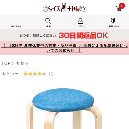
丸椅子 クッション 布 木製脚 スツール スタッキング おしゃれ ブルー YK-CH83BL【イス王国】
0
【 2026年 夏季休業中の営業・商品発送 ／ 地震による配送遅延につ
いてのお知らせ 】
TOP
>
丸椅子
レビュー：
（
4
）
Prev