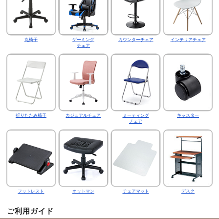
丸椅子
ゲーミング
カウンターチェア
インテリアチェア
チェア
折りたたみ椅子
カジュアルチェア
ミーティング
キャスター
チェア
フットレスト
オットマン
チェアマット
デスク
ご利用ガイド