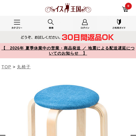
YK-CH83BL レビュー 丸椅子 クッション 布 木製脚 スツール スタッキング おしゃれ ブルー 【イス王国】
0
【 2026年 夏季休業中の営業・商品発送 ／ 地震による配送遅延につ
いてのお知らせ 】
TOP
>
丸椅子
Prev