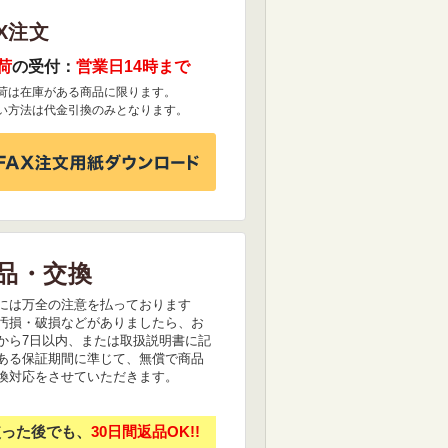
X注文
荷
の受付：
営業日14時まで
荷は在庫がある商品に限ります。
い方法は代金引換のみとなります。
品・交換
には万全の注意を払っております
汚損・破損などがありましたら、お
から7日以内、または取扱説明書に記
ある保証期間に準じて、無償で商品
換対応をさせていただきます。
使った後でも、
30日間返品OK!!