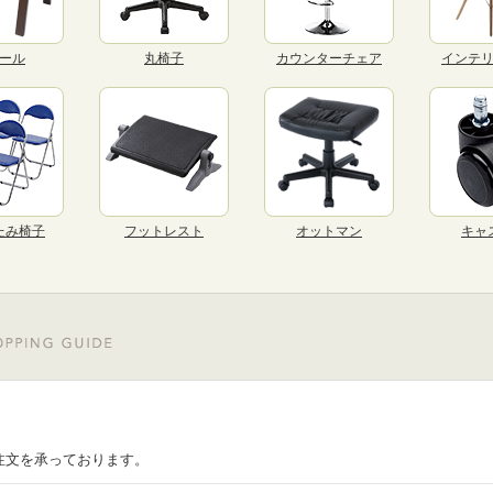
ール
丸椅子
カウンターチェア
インテ
たみ椅子
フットレスト
オットマン
キャ
注文を承っております。