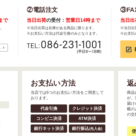
②電話注文
③FA
まで
当日出荷
の受付：
営業日14時まで
当日出
。
※当日出荷は在庫がある商品に限ります。
※当日出
※お支払い方法は代金引換のみとなります。
※お支払
れ
お支払い方法
返
。
当店では6つのお支払い方法をご用意して
商品
おります。
が、
届け
代金引換
クレジット決済
載の
の交
コンビニ決済
ATM決済
』
銀行ネット決済
銀行振込
(先入金)