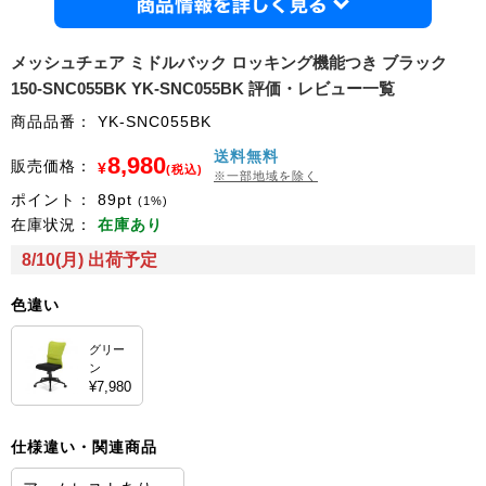
商品情
メッシュチェア ミドルバック ロッキング機能つき ブラック
150-SNC055BK YK-SNC055BK 評価・レビュー一覧
商品品番：
YK-SNC055BK
送料無料
8,980
販売価格：
¥
(税込)
※一部地域を除く
ポイント：
89
pt
(1%)
在庫状況：
在庫あり
8/10(月) 出荷予定
色違い
グリー
ン
¥7,980
仕様違い・関連商品