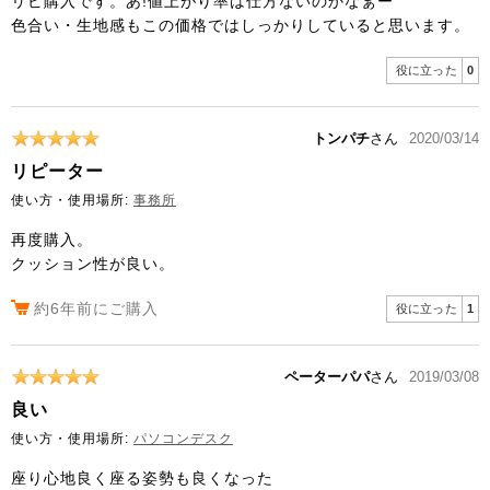
リピ購入です。あ!値上がり率は仕方ないのかなぁー
色合い・生地感もこの価格ではしっかりしていると思います。
役に立った
0
トンパチ
さん
2020/03/14
リピーター
使い方・使用場所:
事務所
再度購入。
クッション性が良い。
約6年前にご購入
役に立った
1
ペーターパパ
さん
2019/03/08
良い
使い方・使用場所:
パソコンデスク
座り心地良く座る姿勢も良くなった