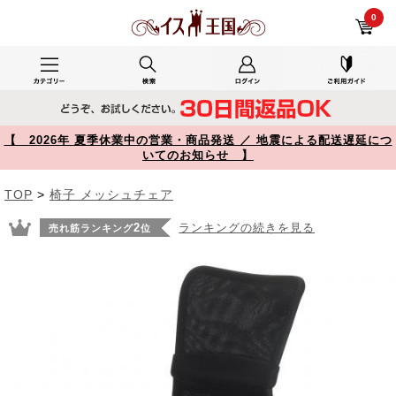
YK-SNC055BK レビュー メッシュチェア ミドルバック ロッキング機能つき ブラック 150-SNC055BK 【イス王国】
0
【 2026年 夏季休業中の営業・商品発送 ／ 地震による配送遅延につ
いてのお知らせ 】
TOP
>
椅子 メッシュチェア
2
ランキングの続きを見る
売れ筋ランキング
位
Prev