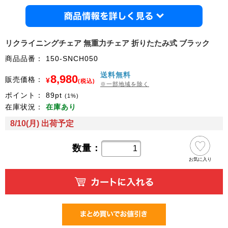
商品情
リクライニングチェア 無重力チェア 折りたたみ式 ブラック
商品品番：
150-SNCH050
送料無料
8,980
販売価格：
¥
(税込)
※一部地域を除く
ポイント：
89
pt
(1%)
在庫状況：
在庫あり
8/10(月) 出荷予定
数量：
お気に入り