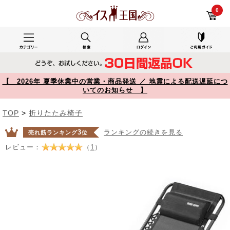
リクライニングチェア 無重力チェア 折りたたみ式 ブラック 150-SNCH050【イス王国】
0
【 2026年 夏季休業中の営業・商品発送 ／ 地震による配送遅延につ
いてのお知らせ 】
TOP
>
折りたたみ椅子
3
ランキングの続きを見る
売れ筋ランキング
位
レビュー：
（
1
）
Prev