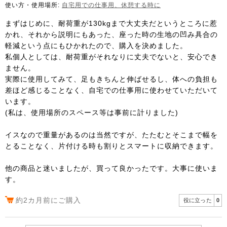
使い方・使用場所:
自宅用での仕事用、休憩する時に
まずはじめに、耐荷重が130kgまで大丈夫だというところに惹
かれ、それから説明にもあった、座った時の生地の凹み具合の
軽減という点にもひかれたので、購入を決めました。
私個人としては、耐荷重がそれなりに丈夫でないと、安心でき
ません。
実際に使用してみて、足もきちんと伸ばせるし、体への負担も
差ほど感じることなく、自宅での仕事用に使わせていただいて
います。
(私は、使用場所のスペース等は事前に計りました)
イスなので重量があるのは当然ですが、たたむとそこまで幅を
とることなく、片付ける時も割りとスマートに収納できます。
他の商品と迷いましたが、買って良かったです。大事に使いま
す。
約2カ月前にご購入
役に立った
0