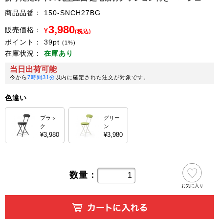
商品品番：
150-SNCH27BG
3,980
販売価格：
¥
(税込)
ポイント：
39
pt
(1%)
在庫状況：
在庫あり
当日出荷可能
今から
7時間31分
以内に確定された注文が対象です。
色違い
ブラッ
グリー
ク
ン
¥3,980
¥3,980
数量：
お気に入り