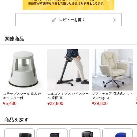
レビューを書く
関連商品
ステップスツール 踏み台
エルゴノミクス ハイスツー
ソファチェア 収納式オット
キャスター付...
ル 座面 高...
マンつき ス...
¥5,480
¥22,800
¥29,800
商品を探す