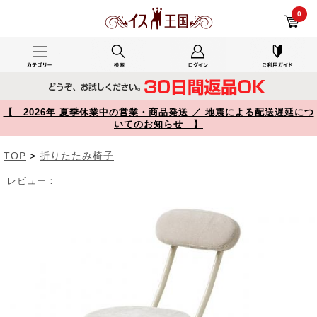
折りたたみイス 丸型座面 起毛素材クッション付き ベージュ 150-SNCH27BG【イス王国】
0
【 2026年 夏季休業中の営業・商品発送 ／ 地震による配送遅延につ
いてのお知らせ 】
TOP
>
折りたたみ椅子
レビュー：
Prev