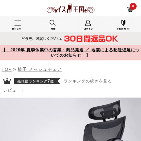
高耐荷重ワークチェア 耐荷重200kg オットマン内蔵 背もたれ上下可動 3Dアームレスト 150-SNCM20【イス王国】
0
【 2026年 夏季休業中の営業・商品発送 ／ 地震による配送遅延につ
いてのお知らせ 】
TOP
>
椅子 メッシュチェア
7
ランキングの続きを見る
売れ筋ランキング
位
レビュー：
Prev