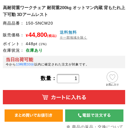
高耐荷重ワークチェア 耐荷重200kg オットマン内蔵 背もたれ上
下可動 3Dアームレスト
商品品番：
150-SNCM20
送料無料
44,800
販売価格：
¥
(税込)
※一部地域を除く
ポイント：
448
pt
(1%)
在庫状況：
在庫あり
当日出荷可能
今から
13時間33分
以内に確定された注文が対象です。
数量：
お気に入り
※
商品の返品・交換について