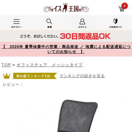
極厚クッション オフィスチェア ミドルバック メッシュ背もたれ ブラック 150-SNCM44BK【イス王国】
0
【 2026年 夏季休業中の営業・商品発送 ／ 地震による配送遅延につ
いてのお知らせ 】
TOP
>
オフィスチェア メッシュタイプ
1
ランキングの続きを見る
売れ筋ランキング
位
レビュー：
Prev