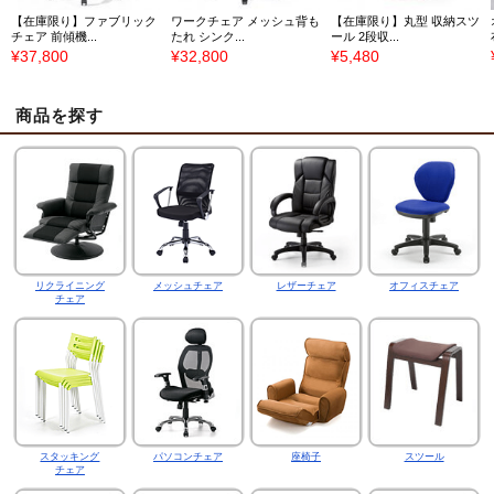
【在庫限り】ファブリック
ワークチェア メッシュ背も
【在庫限り】丸型 収納スツ
チェア 前傾機...
たれ シンク...
ール 2段収...
¥37,800
¥32,800
¥5,480
商品を探す
リクライニング
メッシュチェア
レザーチェア
オフィスチェア
チェア
スタッキング
パソコンチェア
座椅子
スツール
チェア