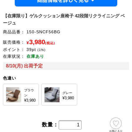
商品情
【在庫限り】ゲルクッション座椅子 42段階リクライニング ベ
ージュ
商品品番：
150-SNCF56BG
3,980
販売価格：
¥
(税込)
ポイント：
39
pt
(1%)
在庫状況：
在庫あり
8/10(月) 出荷予定
色違い
ブラウ
グレー
ン
¥3,980
¥3,980
数量：
お気に入り