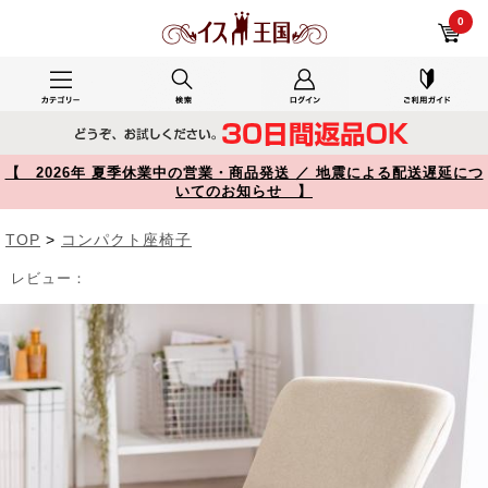
【在庫限り】ゲルクッション座椅子 42段階リクライニング ベージュ 150-SNCF56BG【イス王国】
0
【 2026年 夏季休業中の営業・商品発送 ／ 地震による配送遅延につ
いてのお知らせ 】
TOP
>
コンパクト座椅子
レビュー：
Prev