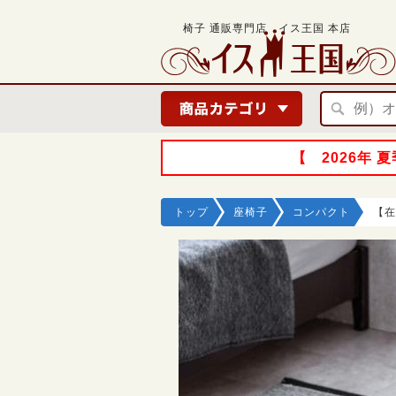
椅子 通販専門店 イス王国 本店
【 2026年
トップ
座椅子
コンパクト
【在