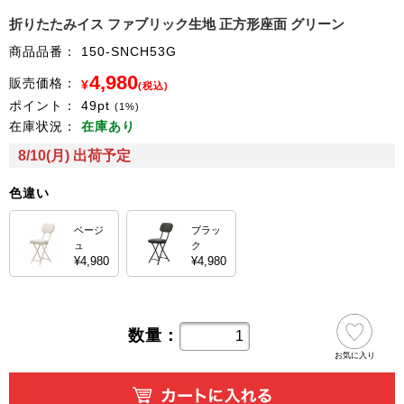
折りたたみイス ファブリック生地 正方形座面 グリーン
商品品番：
150-SNCH53G
4,980
販売価格：
¥
(税込)
ポイント：
49
pt
(1%)
在庫状況：
在庫あり
8/10(月) 出荷予定
色違い
ベージ
ブラッ
ュ
ク
¥4,980
¥4,980
数量：
お気に入り