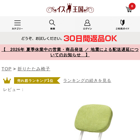
折りたたみイス ファブリック生地 正方形座面 グリーン 150-SNCH53G【イス王国】
0
【 2026年 夏季休業中の営業・商品発送 ／ 地震による配送遅延につ
いてのお知らせ 】
TOP
>
折りたたみ椅子
1
ランキングの続きを見る
売れ筋ランキング
位
レビュー：
Prev