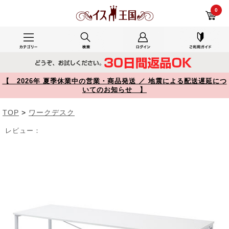
ワークデスク 幅180cm 奥行60cm ホワイト 100-DESKF007【イス王国】
0
【 2026年 夏季休業中の営業・商品発送 ／ 地震による配送遅延につ
いてのお知らせ 】
TOP
>
ワークデスク
レビュー：
Prev