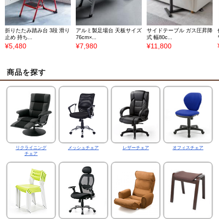
折りたたみ踏み台 3段 滑り
アルミ製足場台 天板サイズ
サイドテーブル ガス圧昇降
止め 持ち...
76cm×...
式 幅80c...
¥5,480
¥7,980
¥11,800
商品を探す
リクライニング
メッシュチェア
レザーチェア
オフィスチェア
チェア