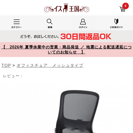
メッシュチェア ビニールレザー座面 背座一体型ロッキング キャスター付き ブラック SNC-NET27VBK【イス王国】
0
【 2026年 夏季休業中の営業・商品発送 ／ 地震による配送遅延につ
いてのお知らせ 】
TOP
>
オフィスチェア メッシュタイプ
レビュー：
Prev