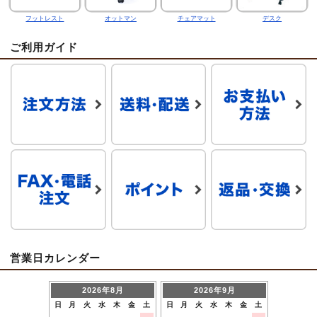
フットレスト
オットマン
チェアマット
デスク
ご利用ガイド
営業日カレンダー
2026年8月
2026年9月
日
月
火
水
木
金
土
日
月
火
水
木
金
土