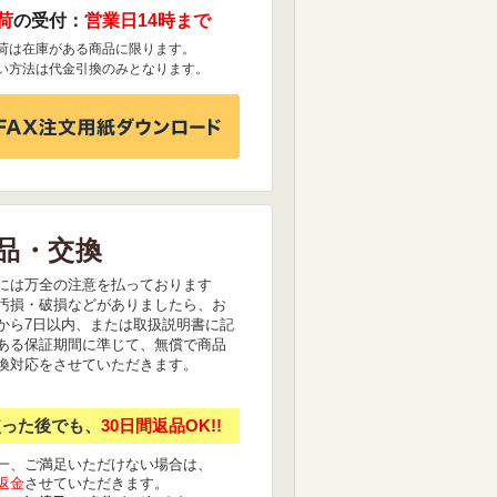
荷
の受付：
営業日14時まで
荷は在庫がある商品に限ります。
い方法は代金引換のみとなります。
品・交換
には万全の注意を払っております
汚損・破損などがありましたら、お
から7日以内、または取扱説明書に記
ある保証期間に準じて、無償で商品
換対応をさせていただきます。
使った後でも、
30日間返品OK!!
一、ご満足いただけない場合は、
返金
させていただきます。