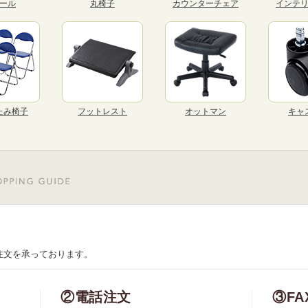
ール
丸椅子
カウンターチェア
インテ
たみ椅子
フットレスト
オットマン
キャ
注文を承っております。
②電話注文
③FA