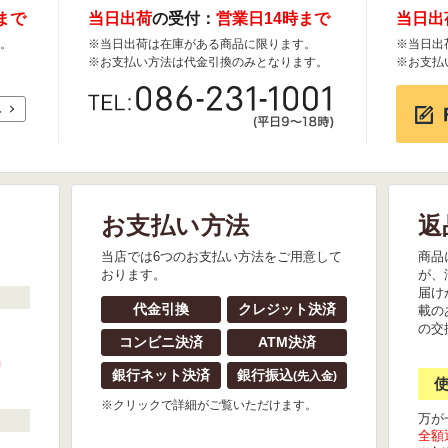
まで
当日出荷
の受付：
営業日14時まで
当日出
。
※当日出荷は在庫がある商品に限ります。
※当日出
※お支払い方法は代金引換のみとなります。
※お支払
れ
お支払い方法
返
。
当店では6つのお支払い方法をご用意して
商品
おります。
が、
届け
代金引換
クレジット決済
載の
の交
コンビニ決済
ATM決済
』
銀行ネット決済
銀行振込
(先入金)
※クリックで詳細がご覧いただけます。
万が
全額