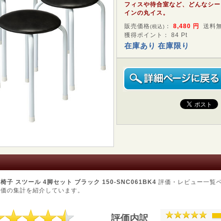
フィスや待合室など、どんなシー
インの丸イス。
販売価格
：
8,480
円
送料
(税込)
獲得ポイント： 84 Pt
在庫あり
在庫限り
子 スツール 4脚セット ブラック 150-SNC061BK4
評価・レビュー一覧
評価の集計を紹介しています。
評価内訳