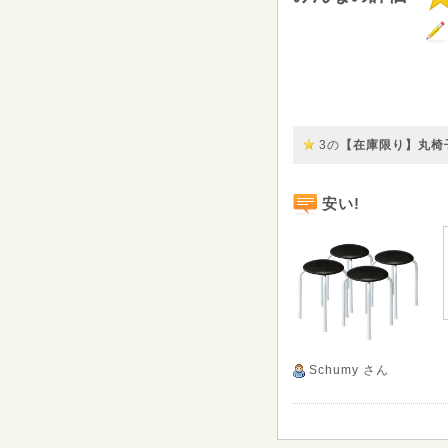
3の
【在庫限り】丸椅子 
安い!
Schumy
さん