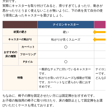
大切です。
実際にキャスターを取り付けてみると、滑りすぎてしまったり、動きが
悪かったりとうまく使えないことが無いように、
下の表を見て自分の使
う環境にあったキャスターを選びましょう。
ナイロンキャスター
材質の硬さ
硬い
キャスターの転がり
転がりが良くスムーズ
カーペット
おすすめの
フローリング
床の種類
Pタイル
一般的なチェアに付いているキャスター
ナイロン
です。
ーです。
特徴
転がりが良いのでスムーズな移動が可能
どんな床
です。カーペットなど柔らかい面におす
すめです。
ちなみに、椅子の脚を固定させたい方には固定脚がおすすめです。
お子様の勉強用の椅子に取り付けたり、床の傷防止として固定脚をお選
びいただくケースも増えております。