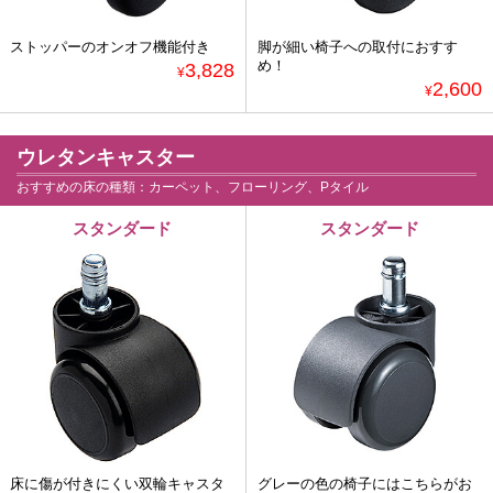
ストッパーのオンオフ機能付き
脚が細い椅子への取付におすす
め！
3,828
¥
2,600
¥
ウレタンキャスター
おすすめの床の種類：カーペット、フローリング、Pタイル
スタンダード
スタンダード
床に傷が付きにくい双輪キャスタ
グレーの色の椅子にはこちらがお