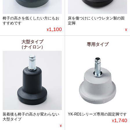
椅子の高さを低くしたい方にもお
床を傷つけにくいウレタン製の固
すすめです
定脚
1,100
¥
¥
大型タイプ
専用タイプ
（ナイロン）
装着後も椅子の高さが変わらない
YK-RD1シリーズ専用の固定脚です
大型タイプ
1,740
¥
¥