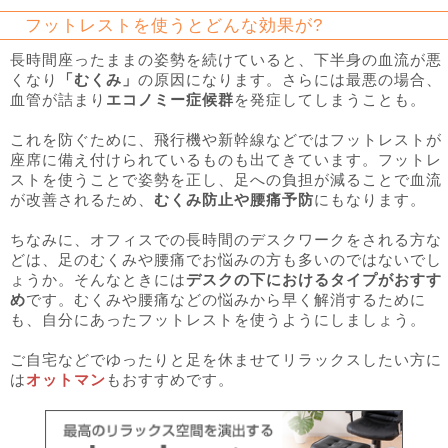
フットレストを使うとどんな効果が?
長時間座ったままの姿勢を続けていると、下半身の血流が悪
くなり
「むくみ」
の原因になります。さらには最悪の場合、
血管が詰まり
エコノミー症候群
を発症してしまうことも。
これを防ぐために、飛行機や新幹線などではフットレストが
座席に備え付けられているものも出てきています。フットレ
ストを使うことで姿勢を正し、足への負担が減ることで血流
が改善されるため、
むくみ防止や腰痛予防
にもなります。
ちなみに、オフィスでの長時間のデスクワークをされる方な
どは、足のむくみや腰痛でお悩みの方も多いのではないでし
ょうか。そんなときには
デスクの下におけるタイプがおすす
め
です。むくみや腰痛などの悩みから早く解消するために
も、自分にあったフットレストを使うようにしましょう。
ご自宅などでゆったりと足を休ませてリラックスしたい方に
は
オットマン
もおすすめです。