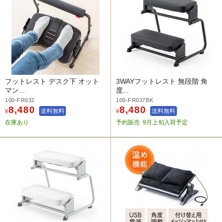
フットレスト デスク下 オット
3WAYフットレスト 無段階 角
マン...
度...
100-FR032
100-FR037BK
8,480
8,480
送料無料
送料無料
¥
¥
在庫あり
予約販売
9月上旬入荷予定