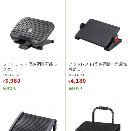
フットレスト 高さ調整可能 デ
フットレスト(高さ調節・角度無
スク...
段階...
100-FR028
MR-FR3N
3,980
4,180
¥
¥
在庫あり
在庫あり