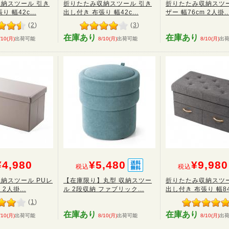
納スツール 引き
折りたたみ収納スツール 引き
折りたたみ収納スツー
 幅42c...
出し付き 布張り 幅42c...
ザー 幅76cm 2人掛..
(
2
)
(
3
)
在庫あり
在庫あり
/10(月)
出荷可能
8/10(月)
出荷可能
8/10(月)
出
¥4,980
¥5,480
¥9,980
税込
税込
納スツール PUレ
【在庫限り】丸型 収納スツー
折りたたみ収納スツー
 2人掛...
ル 2段収納 ファブリック...
出し付き 布張り 幅84c
(
1
)
在庫あり
在庫あり
/10(月)
出荷可能
8/10(月)
出荷可能
8/10(月)
出