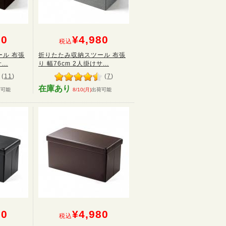
80
¥4,980
税込
ル 布張
折りたたみ収納スツール 布張
..
り 幅76cm 2人掛けサ...
(
11
)
(
7
)
在庫あり
荷可能
8/10(月)
出荷可能
80
¥4,980
税込