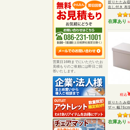
折りたたみ収
出し付き 布張り
在庫あり
8
営業日16時までにいただいたお
見積もりのご依頼には即日ご回
答いたします。
税込
折りたたみ収
ザー 幅76cm
在庫あり
8