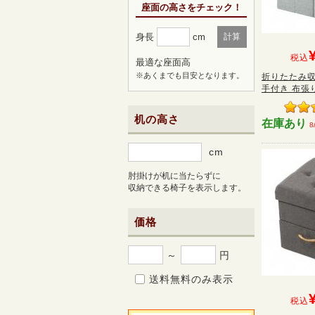
座面の高さをチェック！
身長
cm
計算
税込
最適な座面高
※あくまでも目安となります。
折りたたみ収
手付き 布張り
机の高さ
在庫あり
8
cm
肘掛けが机に当たらずに
収納できる椅子を表示します。
価格
～
円
送料無料のみ表示
税込