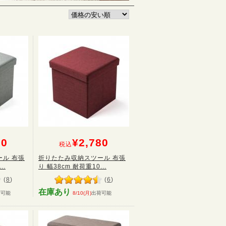
80
¥2,780
税込
ル 布張
折りたたみ収納スツール 布張
..
り 幅38cm 耐荷重10...
(
8
)
(
6
)
在庫あり
荷可能
8/10(月)
出荷可能