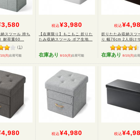
¥3,580
¥3,980
¥4,9
税込
税込
納スツール 持ち
【在庫限り】もこもこ 折りた
折りたたみ収納スツー
 耐荷重60...
たみ収納スツール ボア生地...
り 幅76cm 2人掛けサ.
(
1
)
在庫あり
在庫あり
/10(月)
出荷可能
8/10(月)
出荷可能
8/10(月)
出
¥4,980
¥4,980
¥4,9
税込
税込