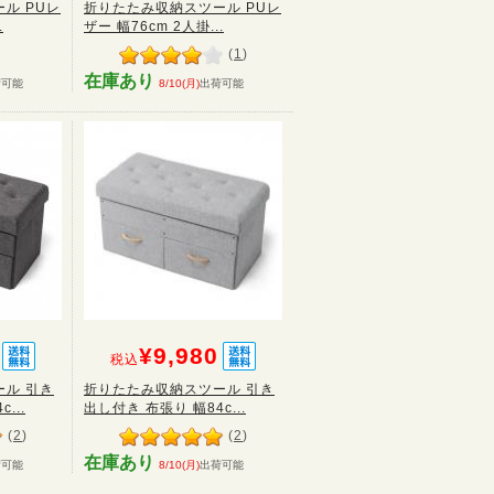
ル PUレ
折りたたみ収納スツール PUレ
.
ザー 幅76cm 2人掛...
(
1
)
在庫あり
荷可能
8/10(月)
出荷可能
¥9,980
税込
ル 引き
折りたたみ収納スツール 引き
...
出し付き 布張り 幅84c...
(
2
)
(
2
)
在庫あり
荷可能
8/10(月)
出荷可能