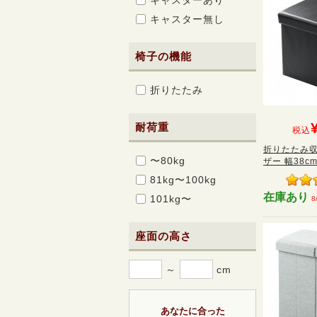
キャスターあり
キャスター無し
椅子の機能
折りたたみ
耐荷重
税込
折りたたみ収
〜80kg
ザー 幅38cm
81kg〜100kg
在庫あり
101kg〜
8
座面の高さ
～
cm
あなたに合った