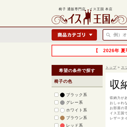
椅子 通販専門店 イス王国 本店
【 2026年
トップ
>
ス
希望の条件で探す
収
椅子の色
ブラック系
収納力が
グレー系
おしゃれ
お部屋の
ホワイト系
イス王国
ブラウン系
レザータ
レッド系