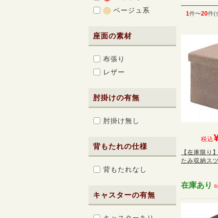
ベージュ系
1
件〜
20
件(
座面の素材
布張り
レザー
肘掛けの有無
肘掛け無し
税込
背もたれの仕様
【在庫限り】
たみ収納スツー
背もたれなし
在庫あり
8
キャスターの有無