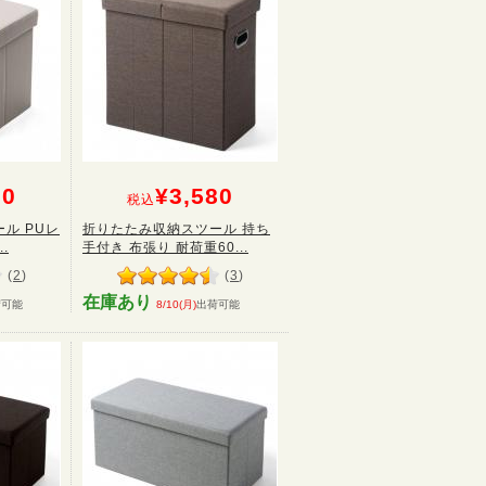
80
¥3,580
税込
ル PUレ
折りたたみ収納スツール 持ち
.
手付き 布張り 耐荷重60...
(
2
)
(
3
)
在庫あり
荷可能
8/10(月)
出荷可能