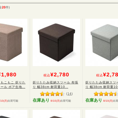
全
20
件)
¥1,980
¥2,780
¥2,7
税込
税込
もこもこ 折りた
折りたたみ収納スツール 布張
折りたたみ収納スツー
ル ボア生地...
り 幅38cm 耐荷重10...
り 幅38cm 耐荷重10.
(
14
)
在庫あり
在庫あり
/10(月)
出荷可能
8/10(月)
出荷可能
8/10(月)
出