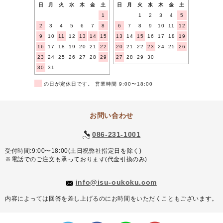
日
月
火
水
木
金
土
日
月
火
水
木
金
土
1
1
2
3
4
5
2
3
4
5
6
7
8
6
7
8
9
10
11
12
9
10
11
12
13
14
15
13
14
15
16
17
18
19
16
17
18
19
20
21
22
20
21
22
23
24
25
26
23
24
25
26
27
28
29
27
28
29
30
30
31
■
の日が定休日です。 営業時間 9:00〜18:00
お問い合わせ
086-231-1001
受付時間:9:00〜18:00(土日祝弊社指定日を除く)
※電話でのご注文も承っております(代金引換のみ)
info@isu-oukoku.com
内容によっては回答を差し上げるのにお時間をいただくこともございます。