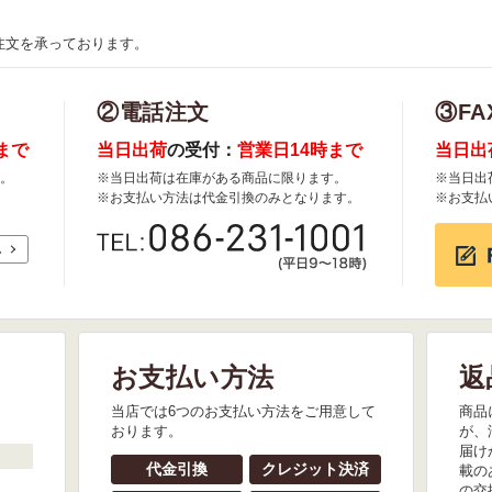
注文を承っております。
②電話注文
③FA
まで
当日出荷
の受付：
営業日14時まで
当日出
。
※当日出荷は在庫がある商品に限ります。
※当日出
※お支払い方法は代金引換のみとなります。
※お支払
れ
お支払い方法
返
。
当店では6つのお支払い方法をご用意して
商品
おります。
が、
届け
代金引換
クレジット決済
載の
の交