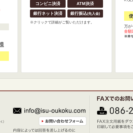
コンビニ決済
ATM決済
』
銀行ネット決済
銀行振込
(先入金)
※クリックで詳細がご覧いただけます。
万が
全額
※本
担