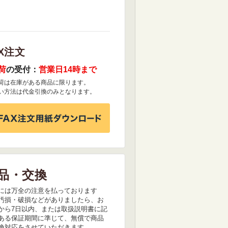
X注文
荷
の受付：
営業日14時まで
荷は在庫がある商品に限ります。
い方法は代金引換のみとなります。
品・交換
には万全の注意を払っております
汚損・破損などがありましたら、お
から7日以内、または取扱説明書に記
ある保証期間に準じて、無償で商品
換対応をさせていただきます。