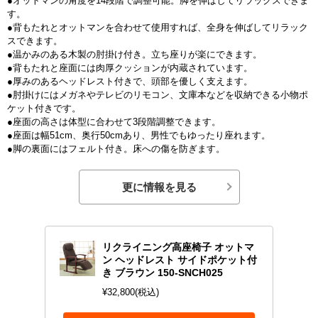
●オットマンの角度を14段階で調整可能。脚を伸ばしてリラックスできま
す。
●背もたれとオットマンを合わせて使用すれば、全身を伸ばしてリラック
スできます。
●温かみのある木製の肘掛け付き。立ち座りが楽にできます。
●背もたれと座面には肉厚クッションが内蔵されています。
●厚みのあるヘッドレスト付きで、頭部を優しく支えます。
●肘掛けにはメガネやテレビのリモコン、文庫本などを収納できる小物ポ
ケット付きです。
●座面の高さは体型に合わせて3段階調整できます。
●座面は幅51cm、奥行50cmあり、男性でもゆったり座れます。
●脚の裏面にはフェルト付き。床への傷を防ぎます。
更に情報を見る
リクライニング高座椅子 オットマ
ン ヘッドレスト サイドポケット付
き ブラウン 150-SNCH025
¥32,800(税込)