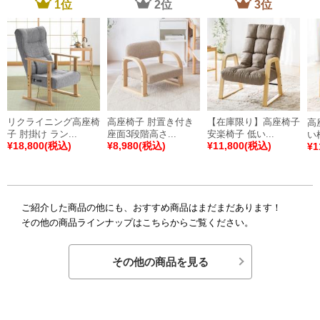
1
位
2
位
3
位
リクライニング高座椅
高座椅子 肘置き付き
【在庫限り】高座椅子
高
子 肘掛け ラン...
座面3段階高さ...
安楽椅子 低い...
い
¥
18,800
(税込)
¥
8,980
(税込)
¥
11,800
(税込)
¥
1
ご紹介した商品の他にも、おすすめ商品はまだまだあります！
その他の商品ラインナップはこちらからご覧ください。
その他の商品を見る