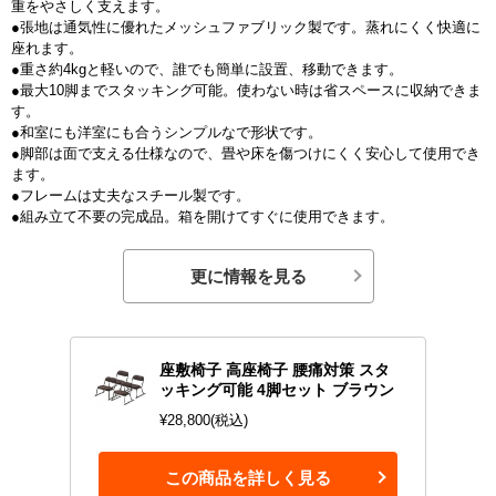
重をやさしく支えます。
●張地は通気性に優れたメッシュファブリック製です。蒸れにくく快適に
座れます。
●重さ約4kgと軽いので、誰でも簡単に設置、移動できます。
●最大10脚までスタッキング可能。使わない時は省スペースに収納できま
す。
●和室にも洋室にも合うシンプルなで形状です。
●脚部は面で支える仕様なので、畳や床を傷つけにくく安心して使用でき
ます。
●フレームは丈夫なスチール製です。
●組み立て不要の完成品。箱を開けてすぐに使用できます。
更に情報を見る
座敷椅子 高座椅子 腰痛対策 スタ
ッキング可能 4脚セット ブラウン
¥28,800(税込)
この商品を詳しく見る