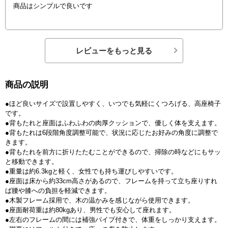
商品はシンプルで良いです
レビューをもっと見る
商品の説明
●ほど良いサイズで設置しやすく、いつでも気軽にくつろげる、高座椅子
です。
●背もたれと座面はふわふわの肉厚クッションで、優しく体を支えます。
●背もたれは6段階角度調整可能で、状況に応じたお好みの角度に調整で
きます。
●背もたれを前方に折りたたむことができるので、掃除の時などにもサッ
と移動できます。
●重量は約6.3kgと軽く、女性でも持ち運びしやすいです。
●座面は床から約33cm高さがあるので、フレームを持って立ち座りすれ
ば腰や膝への負担を軽減できます。
●木製フレーム採用で、木の温かみを感じながら使用できます。
●座面耐荷重は約80kgあり、男性でも安心して座れます。
●左右のフレームの間には補強パイプ付きで、体重をしっかり支えます。