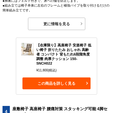
●脚裏にはフェルト付きで、床への傷を防止します。
●組み立ては椅子本体に左右のフレームと補強パイプを取り付けるだけの
簡単組み立てです。
更に情報を見る
【在庫限り】高座椅子 安楽椅子 低
い椅子 折りたたみ おしゃれ 高齢
者 コンパクト 背もたれ6段階角度
調整 肉厚クッション 150-
SNCH022
¥11,800(税込)
この商品を詳しく見る
座敷椅子 高座椅子 腰痛対策 スタッキング可能 4脚セ
4