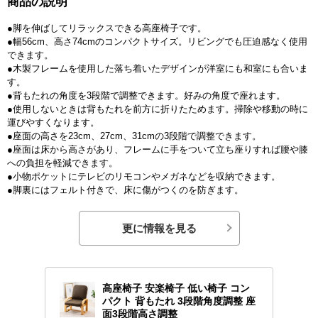
商品の説明
●脚を伸ばしてリラックスできる高座椅子です。
●幅56cm、高さ74cmのコンパクトサイズ。リビングでも圧迫感なく使用
できます。
●木製フレームを使用した落ち着いたデザインが洋室にも和室にも合いま
す。
●背もたれの角度を3段階で調整できます。好みの角度で座れます。
●使用しないときは背もたれを前方に折りたためます。掃除や移動の時に
運びやすくなります。
●座面の高さを23cm、27cm、31cmの3段階で調整できます。
●座面は床から高さがあり、フレームに手をついて立ち座りすれば腰や膝
への負担を軽減できます。
●小物ポケットにテレビのリモコンやメガネなどを収納できます。
●脚裏にはフェルト付きで、床に傷がつくのを防ぎます。
更に情報を見る
高座椅子 安楽椅子 低い椅子 コン
パクト 背もたれ 3段階角度調整 座
面3段階高さ調整