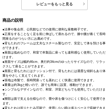
レビューをもっと見る
商品の説明
●法事や集会所、公民館などでの使用に便利な座敷椅子です。
●正座をすることなく足を前に伸ばして座れるので、膝や腰が痛くて長時
間座るのがつらい方にお薦めです。
●背もたれのフレームは丈夫なスチール製なので、安定して体を預ける事
ができます。
●座面は低めなので、和室で本製品に座っても違和感なく使用していただ
けます。
●座面サイズは幅約46cm、奥行約34cmのゆったりサイズなので、リラッ
クスして座ることができます。
●座面と背もたれにはクッション付で、背もたれには適度な傾斜もあり体
重をやさしく支えてくれます。
●張地は布製で、長時間座っても蒸れにくく快適に使用できます。
●重量は約3kgと軽いので、誰でも簡単に設置、移動ができます。
●シンプルなデザインなので、和室、洋室どちらでも使用していただけま
す。
●脚部は面で支える仕様なので、畳や床を傷つけにくく安心して使用でき
ます。
●背もたれは折りたたみ可能で、使用しない時は省スペースで収納できま