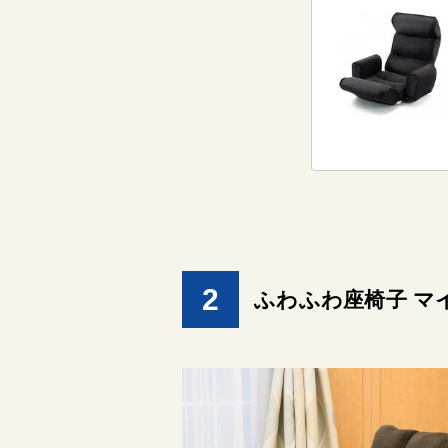
2
ふわふわ座椅子 マ