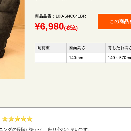
商品品番：100-SNC041BR
この商品
¥
6,980
(税込)
耐荷重
座面高さ
背もたれ高
-
140mm
140～570m
ニングの段階が細かく、座り心地も良いです。