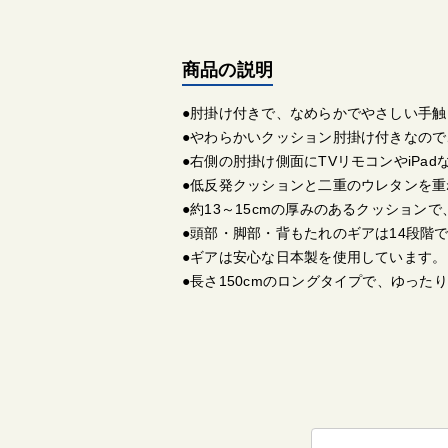
商品の説明
●肘掛け付きで、なめらかでやさしい手
●やわらかいクッション肘掛け付きなの
●右側の肘掛け側面にTVリモコンやiPa
●低反発クッションと二重のウレタンを
●約13～15cmの厚みのあるクッション
●頭部・脚部・背もたれのギアは14段階
●ギアは安心な日本製を使用しています。
●長さ150cmのロングタイプで、ゆった