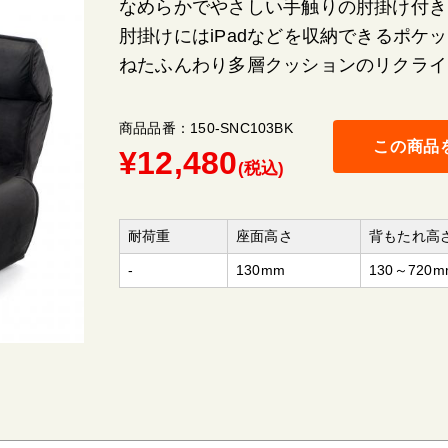
なめらかでやさしい手触りの肘掛け付き
肘掛けにはiPadなどを収納できるポケ
ねたふんわり多層クッションのリクライ
商品品番：150-SNC103BK
この商品
¥
12,480
(税込)
耐荷重
座面高さ
背もたれ高
-
130mm
130～720m