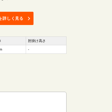
を詳しく見る
さ
肘掛け高さ
m
-