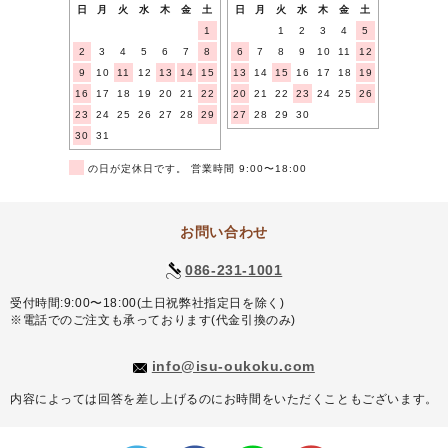
日
月
火
水
木
金
土
日
月
火
水
木
金
土
1
1
2
3
4
5
2
3
4
5
6
7
8
6
7
8
9
10
11
12
9
10
11
12
13
14
15
13
14
15
16
17
18
19
16
17
18
19
20
21
22
20
21
22
23
24
25
26
23
24
25
26
27
28
29
27
28
29
30
30
31
■
の日が定休日です。 営業時間 9:00〜18:00
お問い合わせ
086-231-1001
受付時間:9:00〜18:00(土日祝弊社指定日を除く)
※電話でのご注文も承っております(代金引換のみ)
info@isu-oukoku.com
内容によっては回答を差し上げるのにお時間をいただくこともございます。