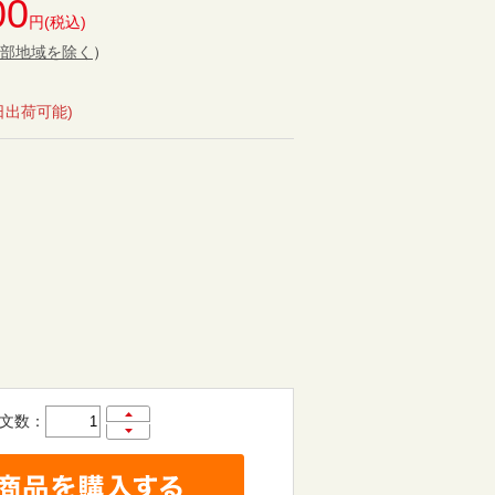
00
円(税込)
部地域を除く
）
日出荷可能)
文数：