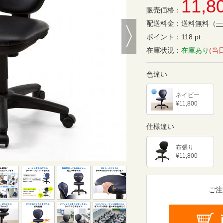
11,8
販売価格：
Next
配送料金：
送料無料
（
一
ポイント：
118 pt
在庫状況：
在庫あり
(当
色違い
ネイビー
¥11,800
仕様違い
布張り
¥11,800
ご注