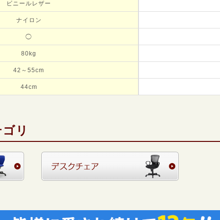
ビニールレザー
ナイロン
◯
80kg
42～55cm
44cm
テゴリ