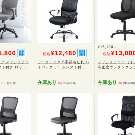
¥15,180
→
1,800
¥12,480
¥13,08
税込
税込
ア メッシュチェ
ワークチェア S字背もたれ ハ
メッシュチェア ミド
ト付き ロッ...
イバック アームレスト付...
高密度ウレタンクッショ
在庫あり
在庫あり
当日
出荷可能
当日
出荷可能
当日
出荷可