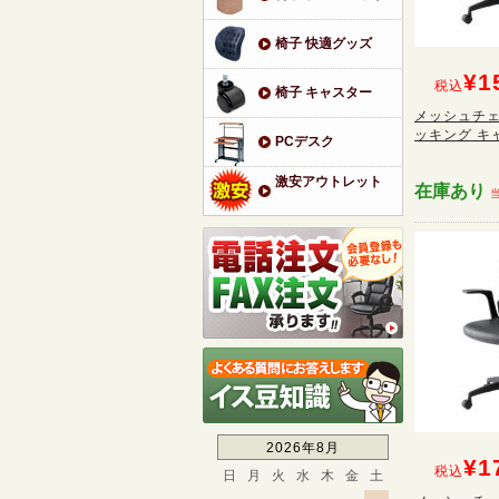
椅子 快適グッズ
¥1
税込
椅子 キャスター
メッシュチェ
ッキング キャ
PCデスク
激安アウトレット
在庫あり
2026年8月
¥1
税込
日
月
火
水
木
金
土