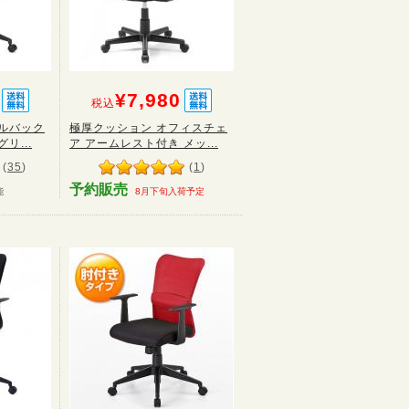
¥7,980
税込
ルバック
極厚クッション オフィスチェ
リ...
ア アームレスト付き メッ...
(
35
)
(
1
)
予約販売
能
8月下旬入荷予定