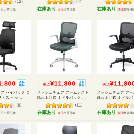
(
12
)
(
4
)
在庫あり
在庫あり
当日
出荷可能
当日
出荷可能
当日
出荷可
1,800
¥11,800
¥11,80
税込
税込
ア ハイバック ロ
メッシュチェア アームレスト
メッシュチェア アー
ィス ヘッ...
跳ね上げ式 ミドルバック ...
跳ね上げ式 ミドルバック
(
8
)
(
11
)
在庫あり
在庫あり
当日
出荷可能
当日
出荷可能
当日
出荷可