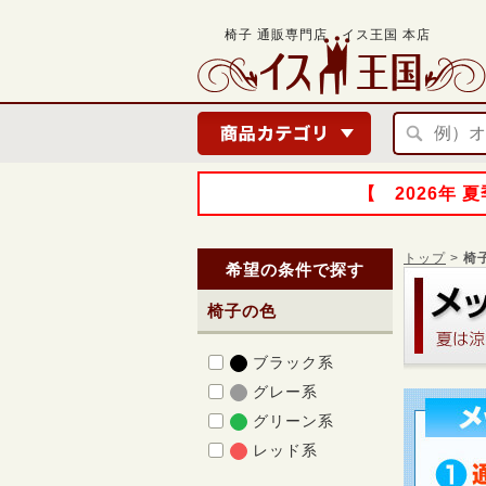
椅子 通販専門店 イス王国 本店
【 2026年
トップ
>
椅
希望の条件で探す
椅子の色
ブラック系
グレー系
グリーン系
レッド系