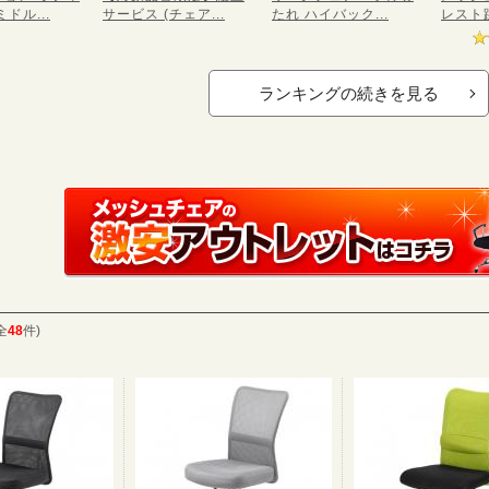
ドル...
サービス (チェア...
たれ ハイバック...
レスト跳
ランキングの続きを見る
全
48
件)