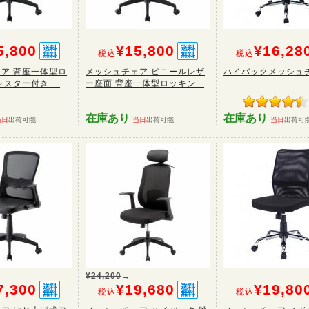
5,800
¥15,800
¥16,28
税込
税込
ア 背座一体型ロ
メッシュチェア ビニールレザ
ハイバックメッシュ
スター付き ...
ー座面 背座一体型ロッキン...
在庫あり
在庫あり
当日
出荷可能
当日
出荷可能
当日
出荷可
¥24,200
→
7,300
¥19,680
¥19,80
税込
税込