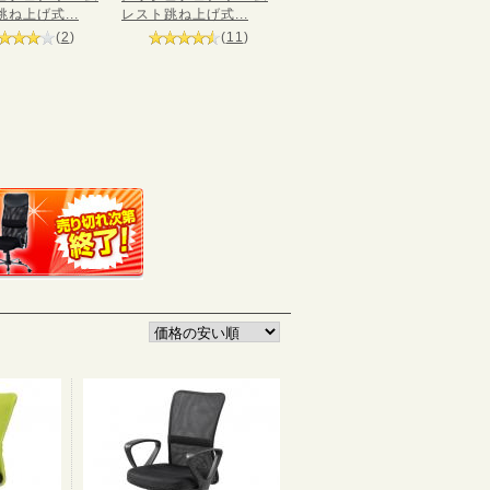
ね上げ式...
レスト跳ね上げ式...
(
2
)
(
11
)