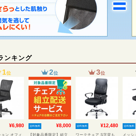
ランキング
1
2
3
位
位
位
¥6,980
¥8,000
¥12,480
送料無料
送料無料
送料無料
ョン オフィ
【対象品番限定】組立
ワークチェア S字背も
メッシ