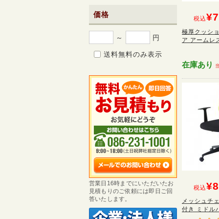
価格
¥7
税込
極厚クッショ
～
円
ア アームレス
送料無料のみ表示
在庫あり
営業日16時までにいただいたお
¥8
税込
見積もりのご依頼には即日ご回
答いたします。
メッシュチェ
付き ミドルバ