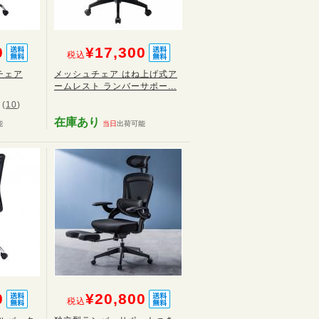
0
¥17,300
税込
チェア
メッシュチェア はね上げ式ア
ームレスト ランバーサポー...
(
10
)
在庫あり
能
当日
出荷可能
0
¥20,800
税込