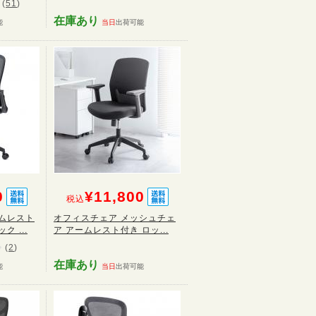
(
51
)
在庫あり
能
当日
出荷可能
0
¥11,800
税込
ムレスト
オフィスチェア メッシュチェ
 ...
ア アームレスト付き ロッ...
(
2
)
在庫あり
能
当日
出荷可能