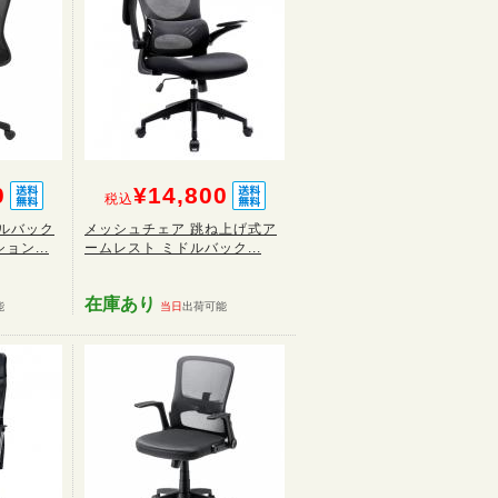
0
¥14,800
税込
ルバック
メッシュチェア 跳ね上げ式ア
ン...
ームレスト ミドルバック...
在庫あり
能
当日
出荷可能