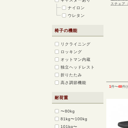
キャスターあり
スチェア ミ
ナイロン
ウレタン
椅子の機能
リクライニング
ロッキング
オットマン内蔵
独立ヘッドレスト
折りたたみ
高さ調節機能
1
件〜
48
件(
耐荷重
〜80kg
81kg〜100kg
101kg〜