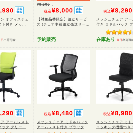
¥9,500
→
,980
¥8,000
¥8,290
税込
税込
ン オフィスチェ
【対象品番限定】組立サービ
メッシュチェア アー
ト付き メッ...
ス (チェア事前組立発送サー...
付き ミドルバック ブラ
予約販売
在庫あり
当日
出荷可能
当日
出荷可
,290
¥8,480
¥8,980
税込
税込
ア アームレスト
メッシュチェア ミドルバック
メッシュチェア ミド
ック グリー...
アームレスト付き ブラック
ロッキング機能つき ブ