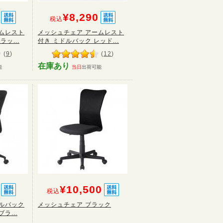
¥8,290
税込
ムレスト
メッシュチェア アームレスト
ッ...
付き ミドルバック レッド...
(
9
)
(
12
)
在庫あり
能
当日
出荷可能
¥10,500
税込
ルバック
メッシュチェア ブラック
ラ...