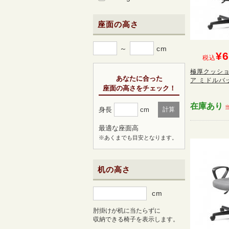
座面の高さ
～
cm
¥6
税込
極厚クッショ
あなたに合った
ア ミドルバッ
座面の高さをチェック！
在庫あり
身長
cm
計算
最適な座面高
※あくまでも目安となります。
机の高さ
cm
肘掛けが机に当たらずに
収納できる椅子を表示します。