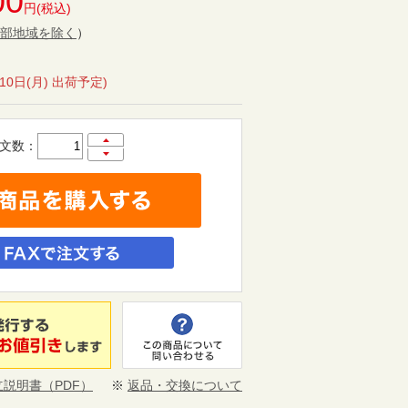
00
円(税込)
部地域を除く
）
月10日(月) 出荷予定)
文数：
立説明書（PDF）
※
返品・交換について