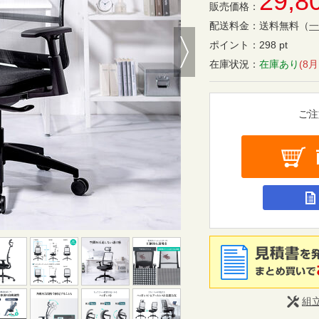
29,8
販売価格：
配送料金：
送料無料
（
一
Next
ポイント：
298 pt
在庫状況：
在庫あり
(8
ご注
組