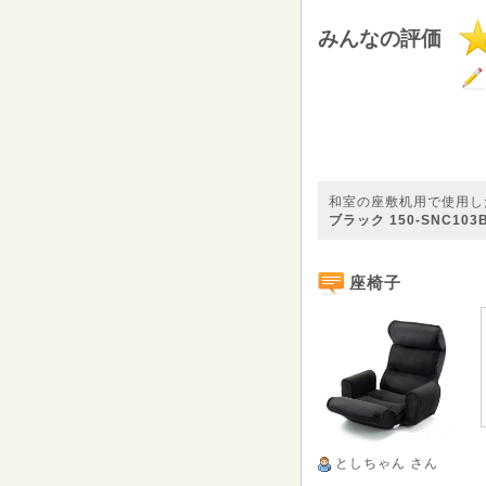
みんなの評価
和室の座敷机用で使用し
ブラック 150-SNC103
座椅子
としちゃん
さん