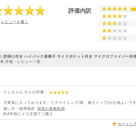
評価内訳
レビューを書く
た
肘掛け付き ハイバック座椅子 サイドポケット付き マイクロファイバー生地
BK
評価・レビュー一覧
としちゃん さんの評価：
大変気に入っております。リクライニング(前、後ろトップ)が心地よいで
使い方・使用場所:
和室の座敷机用
約4年前にイス王国でご購入
カートに