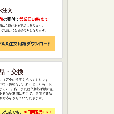
X注文
荷
の受付：
営業日14時まで
荷は在庫がある商品に限ります。
い方法は代金引換のみとなります。
品・交換
には万全の注意を払っております
汚損・破損などがありましたら、お
から7日以内、または取扱説明書に記
ある保証期間に準じて、無償で商品
換対応をさせていただきます。
使った後でも、
30日間返品OK!!