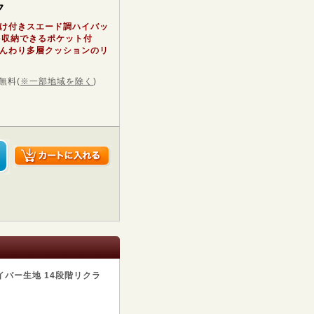
ク
け付きスエード調ハイバッ
を収納できるポケット付
んわり多層クッションのリ
無料
(
※一部地域を除く
)
イバー生地 14段階リクラ