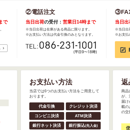
②電話注文
③FA
まで
当日出荷
の受付：
営業日14時まで
当日出
。
※当日出荷は在庫がある商品に限ります。
※当日出
※お支払い方法は代金引換のみとなります。
※お支払
れ
お支払い方法
返
。
当店では6つのお支払い方法をご用意して
商品
おります。
が、
届け
代金引換
クレジット決済
載の
の交
コンビニ決済
ATM決済
』
銀行ネット決済
銀行振込
(先入金)