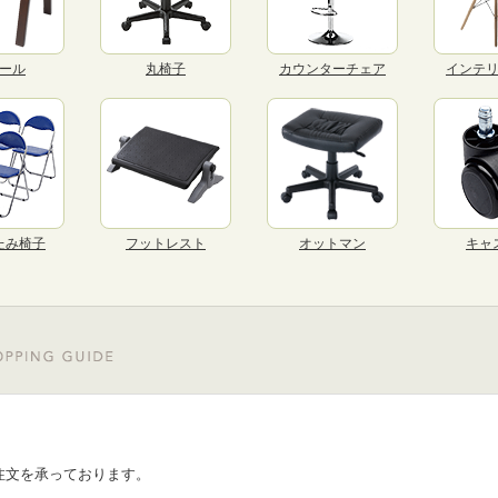
ール
丸椅子
カウンターチェア
インテ
たみ椅子
フットレスト
オットマン
キャ
注文を承っております。