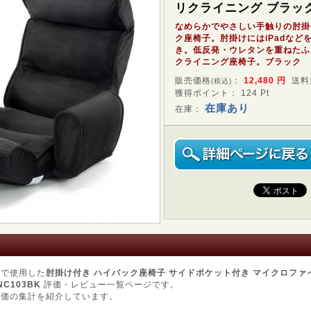
リクライニング ブラッ
なめらかでやさしい手触りの肘掛
ク座椅子。肘掛けにはiPadなど
き。低反発・ウレタンを重ねたふ
クライニング座椅子。ブラック
販売価格
：
12,480
円
送料
(税込)
獲得ポイント： 124 Pt
在庫あり
在庫：
用で使用した
肘掛け付き ハイバック座椅子 サイドポケット付き マイクロファ
NC103BK
評価・レビュー一覧ページです。
評価の集計を紹介しています。