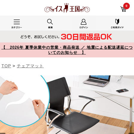
自室で使用したYK-MAT006 レビュー 大型チェアマット 150×90cm EVA樹脂 日本製 床保護マット 100-MAT006 【イス王国】
0
【 2026年 夏季休業中の営業・商品発送 ／ 地震による配送遅延につ
いてのお知らせ 】
TOP
>
チェアマット
Prev