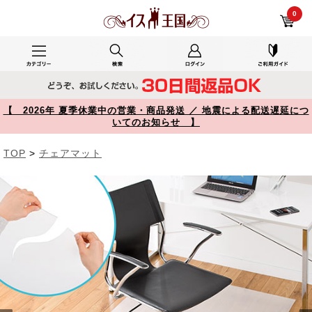
事務所のイスに使用で使用したYK-MAT006 レビュー 大型チェアマット 150×90cm EVA樹脂 日本製 床保護マット 100-MAT006 【イス王国】
0
【 2026年 夏季休業中の営業・商品発送 ／ 地震による配送遅延につ
いてのお知らせ 】
TOP
>
チェアマット
Prev