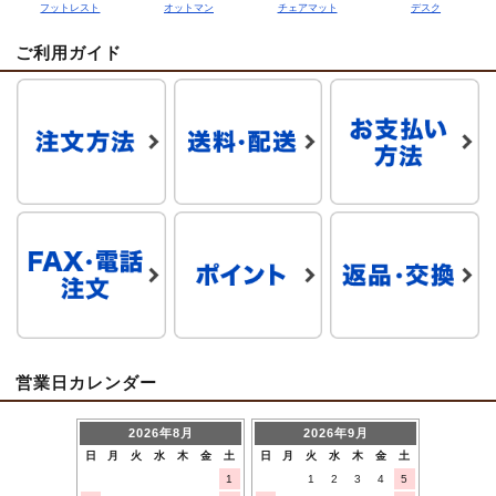
フットレスト
オットマン
チェアマット
デスク
ご利用ガイド
営業日カレンダー
2026年8月
2026年9月
日
月
火
水
木
金
土
日
月
火
水
木
金
土
1
1
2
3
4
5