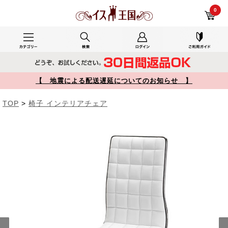
自宅用で使用した100-SNC027W レビュー 【在庫限り】シンプルデザインチェア PUレザー生地 ロッキング機能 ホワイト 【イス王国】
0
【 地震による配送遅延についてのお知らせ 】
TOP
>
椅子 インテリアチェア
Prev