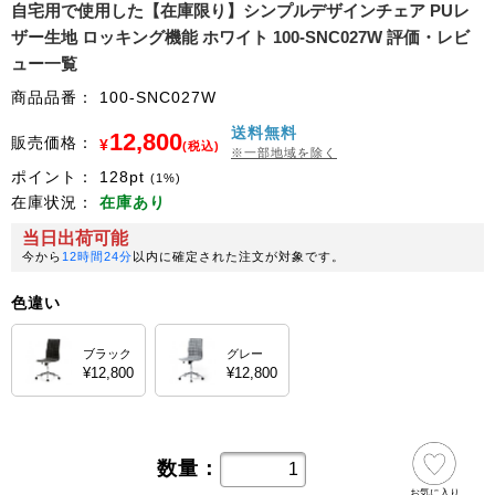
自宅用で使用した【在庫限り】シンプルデザインチェア PUレ
ザー生地 ロッキング機能 ホワイト 100-SNC027W 評価・レビ
ュー一覧
商品品番：
100-SNC027W
送料無料
12,800
販売価格：
¥
(税込)
※一部地域を除く
ポイント：
128
pt
(1%)
在庫状況：
在庫あり
当日出荷可能
今から
12時間24分
以内に確定された注文が対象です。
色違い
ブラック
グレー
¥12,800
¥12,800
数量：
お気に入り