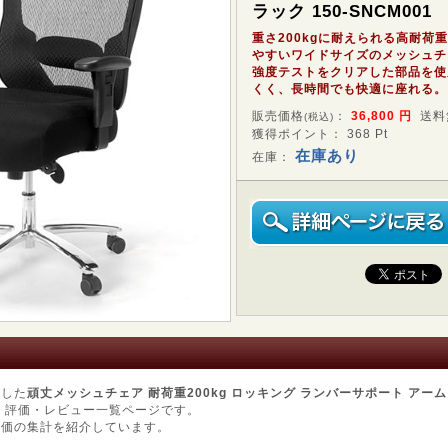
ラック 150-SNCM001
重さ200kgに耐えられる高耐荷
やすいワイドサイズのメッシュチ
強度テストをクリアした部品を使
くく、長時間でも快適に座れる。
販売価格
：
36,800
円
送料
(税込)
獲得ポイント： 368 Pt
在庫あり
在庫：
用した
頑丈メッシュチェア 耐荷重200kg ロッキング ランバーサポート アームレ
1
評価・レビュー一覧ページです。
評価の集計を紹介しています。