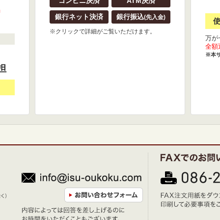
コンビニ決済
ATM決済
』
銀行ネット決済
銀行振込
(先入金)
※クリックで詳細がご覧いただけます。
万が
全額
※本
担