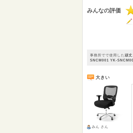
みんなの評価
事務所でで使用した
頑丈
SNCM001 YK-SNCM0
大きい
みん
さん