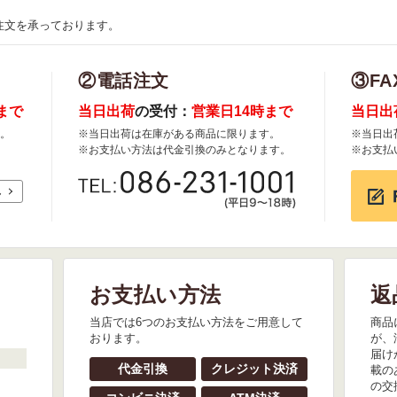
注文を承っております。
②電話注文
③FA
まで
当日出荷
の受付：
営業日14時まで
当日出
。
※当日出荷は在庫がある商品に限ります。
※当日出
※お支払い方法は代金引換のみとなります。
※お支払
れ
お支払い方法
返
。
当店では6つのお支払い方法をご用意して
商品
おります。
が、
届け
代金引換
クレジット決済
載の
の交