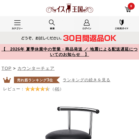
キッチンチェア PVCレザー生地 キャスター 固定脚 足置きリング付き ブラック 150-SNCH008BK【イス王国】
0
【 2026年 夏季休業中の営業・商品発送 ／ 地震による配送遅延につ
いてのお知らせ 】
TOP
>
カウンターチェア
3
ランキングの続きを見る
売れ筋ランキング
位
レビュー：
（
46
）
Prev