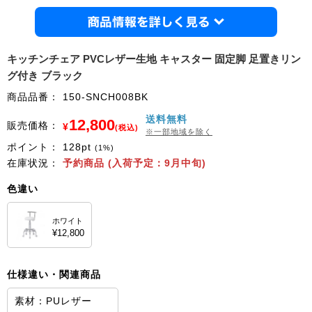
商品情
キッチンチェア PVCレザー生地 キャスター 固定脚 足置きリン
グ付き ブラック
商品品番：
150-SNCH008BK
送料無料
12,800
販売価格：
¥
(税込)
※一部地域を除く
ポイント：
128
pt
(1%)
在庫状況：
予約商品 (入荷予定：9月中旬)
色違い
ホワイト
¥12,800
仕様違い・関連商品
素材：PUレザー