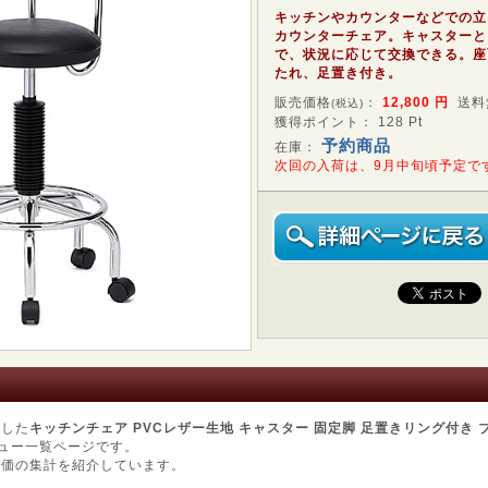
キッチンやカウンターなどでの立
カウンターチェア。キャスターと
で、状況に応じて交換できる。座
たれ、足置き付き。
販売価格
：
12,800
円
送料
(税込)
獲得ポイント： 128 Pt
予約商品
在庫：
次回の入荷は、9月中旬頃予定で
用した
キッチンチェア PVCレザー生地 キャスター 固定脚 足置きリング付き ブラ
ュー一覧ページです。
評価の集計を紹介しています。