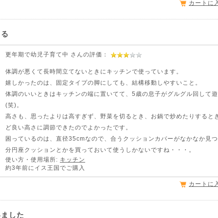
カートに
きる
更年期で幼児子育て中 さんの評価：
体調が悪くて長時間立てないときにキッチンで使っています。
嬉しかったのは、固定タイプの脚にしても、結構移動しやすいこと。
体調のいいときはキッチンの端に置いてて、5歳の息子がグルグル回して
(笑)。
高さも、思ったよりは高すぎず、野菜を切るとき、お鍋で炒めたりすると
ど良い高さに調節できたのでよかったです。
困っているのは、直径35cmなので、合うクッションカバーがなかなか見
分円座クッションとかを買っておいて使うしかないですね・・・。
使い方・使用場所:
キッチン
約3年前にイス王国でご購入
カートに
いました