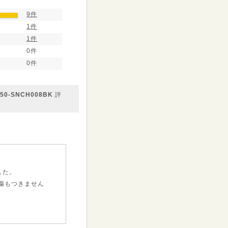
9件
1件
1件
0件
0件
-SNCH008BK
評
した。
傷もつきません