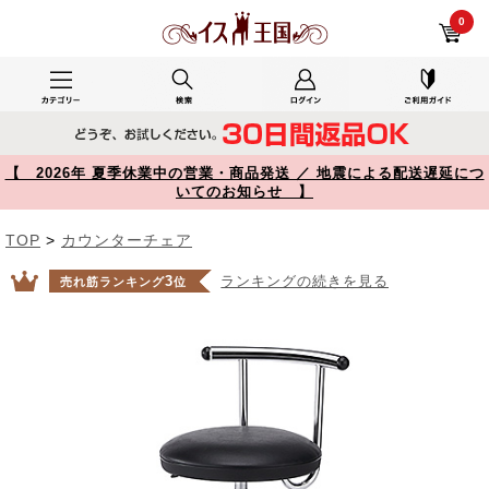
キッチンと洗面脱衣室及び居間で使用した150-SNCH008BK レビュー キッチンチェア PVCレザー生地 キャスター 固定脚 足置きリング付き ブラック 【イス王国】
0
【 2026年 夏季休業中の営業・商品発送 ／ 地震による配送遅延につ
いてのお知らせ 】
TOP
>
カウンターチェア
3
ランキングの続きを見る
売れ筋ランキング
位
Prev