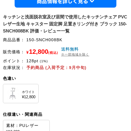
商品情
キッチンと洗面脱衣室及び居間で使用したキッチンチェア PVC
レザー生地 キャスター 固定脚 足置きリング付き ブラック 150-
SNCH008BK 評価・レビュー一覧
商品品番：
150-SNCH008BK
送料無料
12,800
販売価格：
¥
(税込)
※一部地域を除く
ポイント：
128
pt
(1%)
在庫状況：
予約商品 (入荷予定：9月中旬)
色違い
ホワイト
¥12,800
仕様違い・関連商品
素材：PUレザー