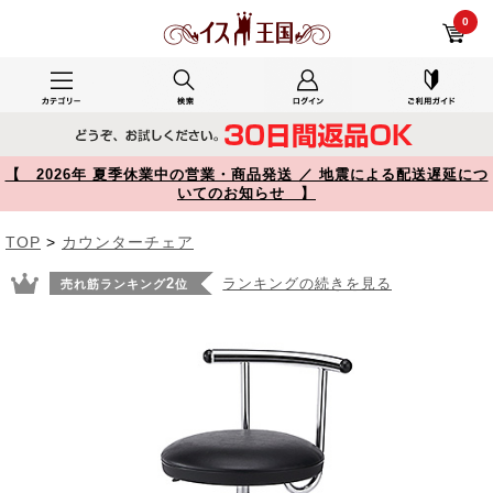
パソコンデスクで使用した150-SNCH008BK レビュー キッチンチェア PVCレザー生地 キャスター 固定脚 足置きリング付き ブラック 【イス王国】
0
【 2026年 夏季休業中の営業・商品発送 ／ 地震による配送遅延につ
いてのお知らせ 】
TOP
>
カウンターチェア
2
ランキングの続きを見る
売れ筋ランキング
位
Prev