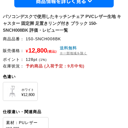
商品情
パソコンデスクで使用したキッチンチェア PVCレザー生地 キ
ャスター 固定脚 足置きリング付き ブラック 150-
SNCH008BK 評価・レビュー一覧
商品品番：
150-SNCH008BK
送料無料
12,800
販売価格：
¥
(税込)
※一部地域を除く
ポイント：
128
pt
(1%)
在庫状況：
予約商品 (入荷予定：9月中旬)
色違い
ホワイト
¥12,800
仕様違い・関連商品
素材：PUレザー