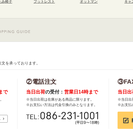
たみ椅子
フットレスト
オットマン
キャ
注文を承っております。
②電話注文
③FA
まで
当日出荷
の受付：
営業日14時まで
当日出
。
※当日出荷は在庫がある商品に限ります。
※当日出
※お支払い方法は代金引換のみとなります。
※お支払
れ