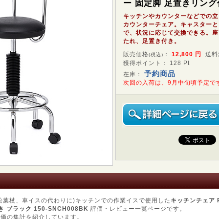
ー 固定脚 足置きリング
キッチンやカウンターなどでの立
カウンターチェア。キャスターと
で、状況に応じて交換できる。座
たれ、足置き付き。
販売価格
：
12,800
円
送料
(税込)
獲得ポイント： 128 Pt
予約商品
在庫：
次回の入荷は、9月中旬頃予定で
松葉杖、車イスの代わりに)キッチンでの作業イスで使用した
キッチンチェア 
ブラック 150-SNCH008BK
評価・レビュー一覧ページです。
評価の集計を紹介しています。