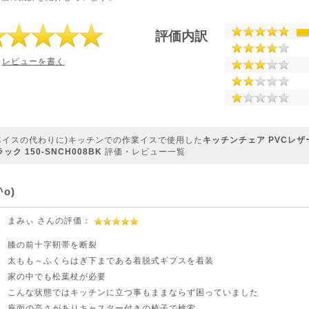
評価内訳
レビューを書く
車イスの代わりに)キッチンでの作業イスで使用した
キッチンチェア PVCレザ
ク 150-SNCH008BK
評価・レビュー一覧
o)
まみぃ さんの評価：
膝の前十字靭帯を断裂
太もも～ふくらはぎ下まである着脱式ギプスを着装
家の中でも松葉杖が必要
こんな状態ではキッチンに立つ事もままならず困っていました
座面の高さがありキャスター付きの椅子で検索