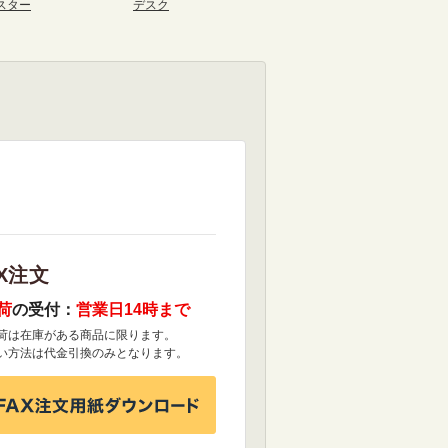
スター
デスク
X注文
荷
の受付：
営業日14時まで
荷は在庫がある商品に限ります。
い方法は代金引換のみとなります。