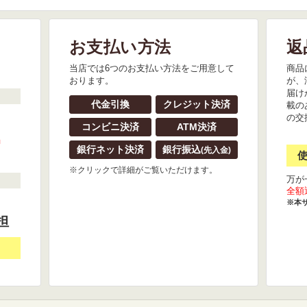
お支払い方法
返
。
当店では6つのお支払い方法をご用意して
商品
おります。
が、
届け
代金引換
クレジット決済
載の
の交
コンビニ決済
ATM決済
』
銀行ネット決済
銀行振込
(先入金)
※クリックで詳細がご覧いただけます。
万が
全額
※本
担