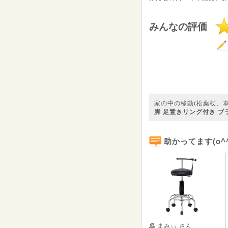
みんなの評価
家の中の移動(松葉杖、
脚 足置きリング付き ブラッ
助かってます(o^^
まみぃ
さん