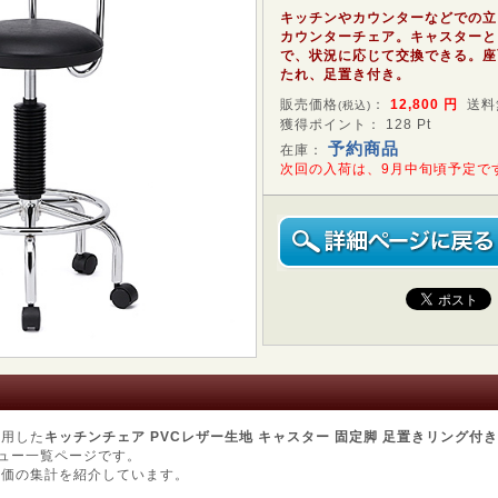
キッチンやカウンターなどでの立
カウンターチェア。キャスターと
で、状況に応じて交換できる。座
たれ、足置き付き。
販売価格
：
12,800
円
送料
(税込)
獲得ポイント： 128 Pt
予約商品
在庫：
次回の入荷は、9月中旬頃予定で
使用した
キッチンチェア PVCレザー生地 キャスター 固定脚 足置きリング付き 
ュー一覧ページです。
評価の集計を紹介しています。