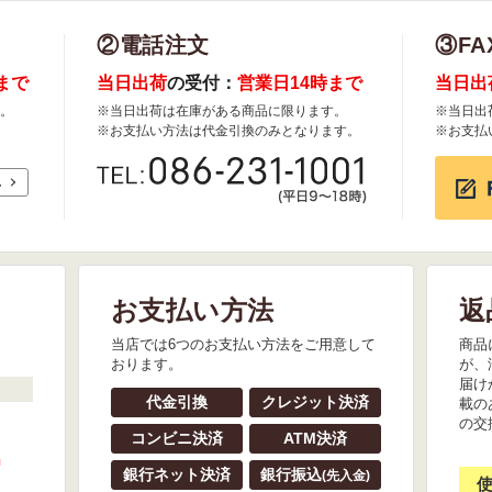
②電話注文
③FA
まで
当日出荷
の受付：
営業日14時まで
当日出
。
※当日出荷は在庫がある商品に限ります。
※当日出
※お支払い方法は代金引換のみとなります。
※お支払
れ
お支払い方法
返
。
当店では6つのお支払い方法をご用意して
商品
おります。
が、
届け
代金引換
クレジット決済
載の
の交
コンビニ決済
ATM決済
』
銀行ネット決済
銀行振込
(先入金)