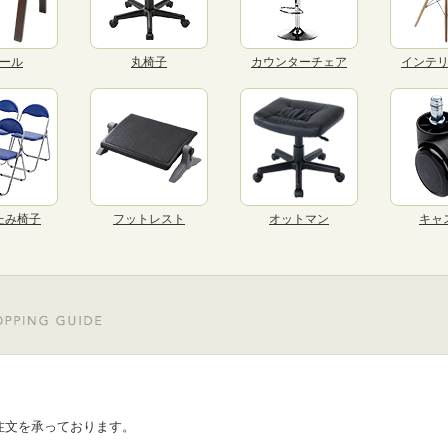
ール
丸椅子
カウンターチェア
インテ
たみ椅子
フットレスト
オットマン
キャ
注文を承っております。