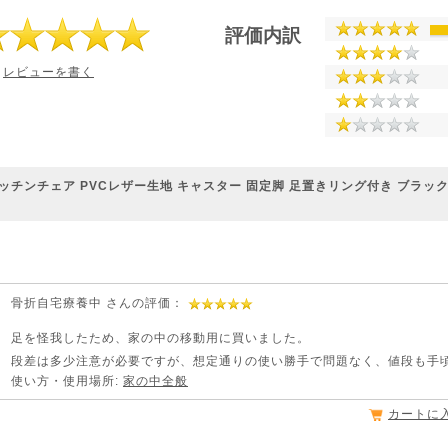
評価内訳
レビューを書く
ッチンチェア PVCレザー生地 キャスター 固定脚 足置きリング付き ブラック 15
骨折自宅療養中 さんの評価：
足を怪我したため、家の中の移動用に買いました。
段差は多少注意が必要ですが、想定通りの使い勝手で問題なく、値段も手
使い方・使用場所:
家の中全般
カートに