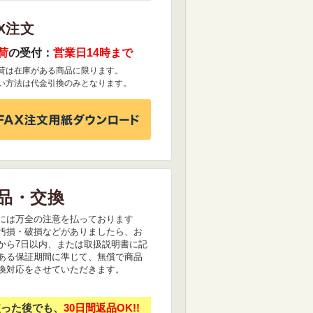
X注文
荷
の受付：
営業日14時まで
荷は在庫がある商品に限ります。
い方法は代金引換のみとなります。
品・交換
には万全の注意を払っております
汚損・破損などがありましたら、お
から7日以内、または取扱説明書に記
ある保証期間に準じて、無償で商品
換対応をさせていただきます。
使った後でも、
30日間返品OK!!