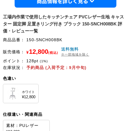
商品情
工場内作業で使用したキッチンチェア PVCレザー生地 キャス
ター 固定脚 足置きリング付き ブラック 150-SNCH008BK 評
価・レビュー一覧
商品品番：
150-SNCH008BK
送料無料
12,800
販売価格：
¥
(税込)
※一部地域を除く
ポイント：
128
pt
(1%)
在庫状況：
予約商品 (入荷予定：9月中旬)
色違い
ホワイト
¥12,800
仕様違い・関連商品
素材：PUレザー