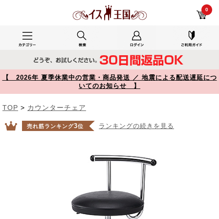
工場内作業で使用した150-SNCH008BK レビュー キッチンチェア PVCレザー生地 キャスター 固定脚 足置きリング付き ブラック 【イス王国】
0
【 2026年 夏季休業中の営業・商品発送 ／ 地震による配送遅延につ
いてのお知らせ 】
TOP
>
カウンターチェア
3
ランキングの続きを見る
売れ筋ランキング
位
Prev