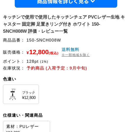
商品情
キッチンで使用で使用したキッチンチェア PVCレザー生地 キ
ャスター 固定脚 足置きリング付き ホワイト 150-
SNCH008W 評価・レビュー一覧
商品品番：
150-SNCH008W
送料無料
12,800
販売価格：
¥
(税込)
※一部地域を除く
ポイント：
128
pt
(1%)
在庫状況：
予約商品 (入荷予定：9月中旬)
色違い
ブラック
¥12,800
仕様違い・関連商品
素材：PUレザー