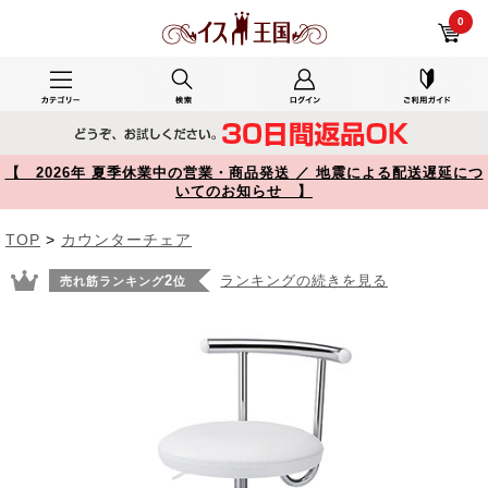
キッチンで使用で使用した150-SNCH008W レビュー キッチンチェア PVCレザー生地 キャスター 固定脚 足置きリング付き ホワイト 【イス王国】
0
【 2026年 夏季休業中の営業・商品発送 ／ 地震による配送遅延につ
いてのお知らせ 】
TOP
>
カウンターチェア
2
ランキングの続きを見る
売れ筋ランキング
位
Prev