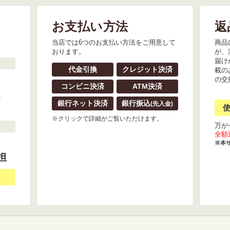
お支払い方法
返
。
当店では6つのお支払い方法をご用意して
商品
おります。
が、
届け
代金引換
クレジット決済
載の
の交
コンビニ決済
ATM決済
』
銀行ネット決済
銀行振込
(先入金)
※クリックで詳細がご覧いただけます。
万が
全額
※本
担