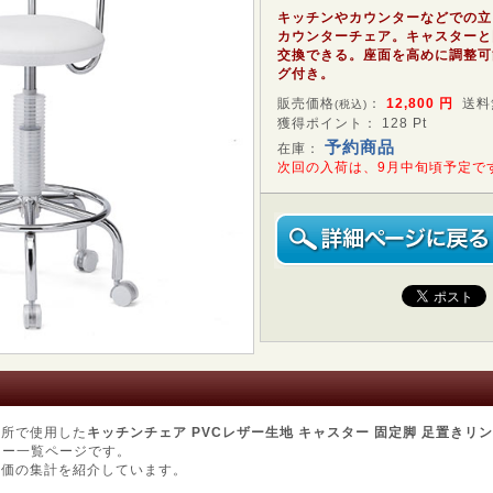
キッチンやカウンターなどでの立
カウンターチェア。キャスターと
交換できる。座面を高めに調整可
グ付き。
販売価格
：
12,800
円
送料
(税込)
獲得ポイント： 128 Pt
予約商品
在庫：
次回の入荷は、9月中旬頃予定で
台所で使用した
キッチンチェア PVCレザー生地 キャスター 固定脚 足置きリング
ー一覧ページです。
評価の集計を紹介しています。