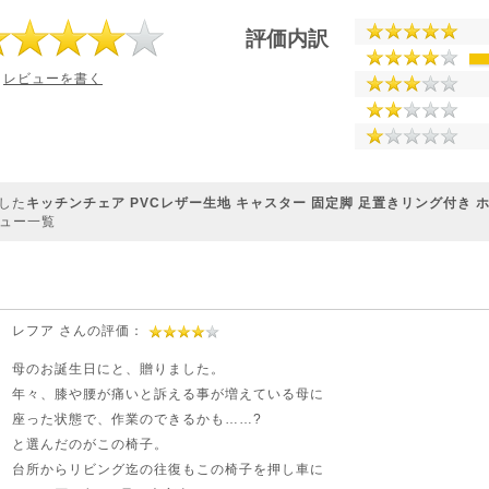
評価内訳
レビューを書く
した
キッチンチェア PVCレザー生地 キャスター 固定脚 足置きリング付き ホワ
ュー一覧
レフア さんの評価：
母のお誕生日にと、贈りました。
年々、膝や腰が痛いと訴える事が増えている母に
座った状態で、作業のできるかも……?
と選んだのがこの椅子。
台所からリビング迄の往復もこの椅子を押し車に